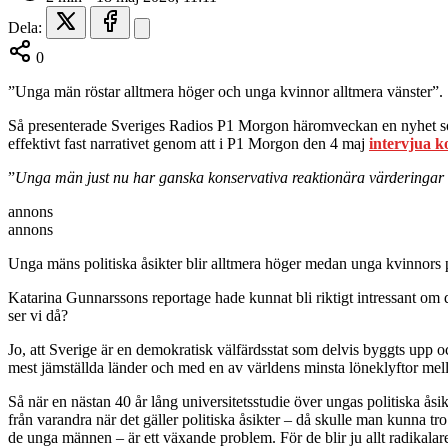
Dela:
0
”Unga män röstar alltmera höger och unga kvinnor alltmera vänster”.
Så presenterade Sveriges Radios P1 Morgon häromveckan en nyhet som
effektivt fast narrativet genom att i P1 Morgon den 4 maj
intervjua 
”
Unga män just nu har ganska konservativa reaktionära värderingar 
annons
annons
Unga mäns politiska åsikter blir alltmera höger medan unga kvinnors po
Katarina Gunnarssons reportage hade kunnat bli riktigt intressant om d
ser vi då?
Jo, att Sverige är en demokratisk välfärdsstat som delvis byggts upp o
mest jämställda länder och med en av världens minsta löneklyftor mel
Så när en nästan 40 år lång universitetsstudie över ungas politiska åsi
från varandra när det gäller politiska åsikter – då skulle man kunna tro 
de unga männen – är ett växande problem. För de blir ju allt radikalar