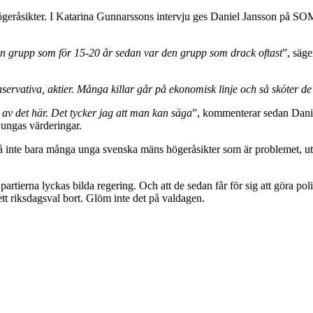
geråsikter. I Katarina Gunnarssons intervju ges Daniel Jansson på SOM
 grupp som för 15-20 år sedan var den grupp som drack oftast
”, säg
nservativa, aktier. Många killar går på ekonomisk linje och så sköter 
år av det här. Det tycker jag att man kan säga
”, kommenterar sedan Dani
 ungas värderingar.
så inte bara många unga svenska mäns högeråsikter som är problemet, uta
a partierna lyckas bilda regering. Och att de sedan får för sig att göra 
ett riksdagsval bort. Glöm inte det på valdagen.