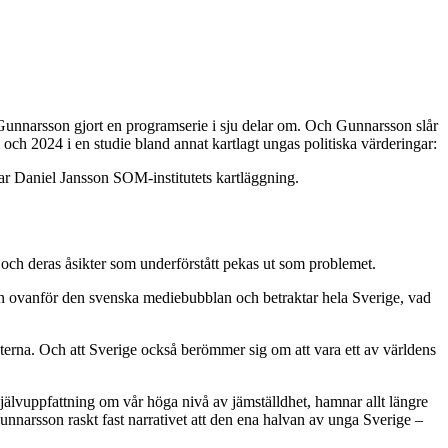
unnarsson gjort en programserie i sju delar om. Och Gunnarsson slår
ch 2024 i en studie bland annat kartlagt ungas politiska värderingar:
ar Daniel Jansson SOM-institutets kartläggning.
n och deras åsikter som underförstått pekas ut som problemet.
cken ovanför den svenska mediebubblan och betraktar hela Sverige, vad
aterna. Och att Sverige också berömmer sig om att vara ett av världens
 självuppfattning om vår höga nivå av jämställdhet, hamnar allt längre
a Gunnarsson raskt fast narrativet att den ena halvan av unga Sverige –