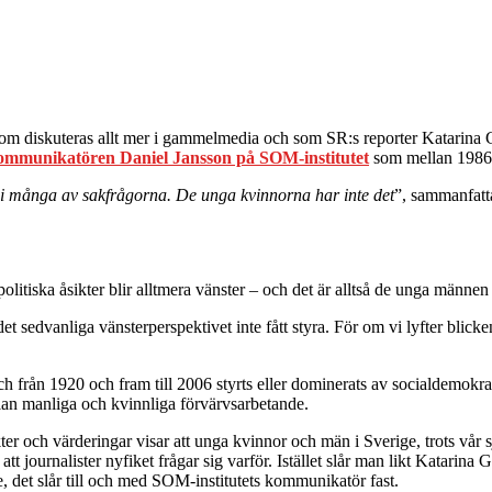
 diskuteras allt mer i gammelmedia och som SR:s reporter Katarina G
kommunikatören Daniel Jansson på SOM-institutet
som mellan 1986 o
i många av sakfrågorna. De unga kvinnorna har inte det
”, sammanfatt
litiska åsikter blir alltmera vänster – och det är alltså de unga männe
et sedvanliga vänsterperspektivet inte fått styra. För om vi lyfter bli
ch från 1920 och fram till 2006 styrts eller dominerats av socialdemokr
lan manliga och kvinnliga förvärvsarbetande.
kter och värderingar visar att unga kvinnor och män i Sverige, trots vår
att journalister nyfiket frågar sig varför. Istället slår man likt Katarin
e, det slår till och med SOM-institutets kommunikatör fast.