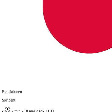
Redaktionen
Skribent
•
2 min
•
18 maj 2026, 11:11