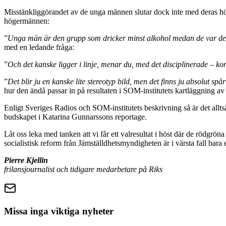
Misstänkliggörandet av de unga männen slutar dock inte med deras hö
högermännen:
”
Unga män är den grupp som dricker minst alkohol medan de var den
med en ledande fråga:
”
Och det kanske ligger i linje, menar du, med det disciplinerade – ko
”
Det blir ju en kanske lite stereotyp bild, men det finns ju absolut sp
hur den ändå passar in på resultaten i SOM-institutets kartläggning av
Enligt Sveriges Radios och SOM-institutets beskrivning så är det allt
budskapet i Katarina Gunnarssons reportage.
Låt oss leka med tanken att vi får ett valresultat i höst där de rödgrön
socialistisk reform från Jämställdhetsmyndigheten är i värsta fall bara 
Pierre Kjellin
frilansjournalist och tidigare medarbetare på Riks
Missa inga viktiga nyheter