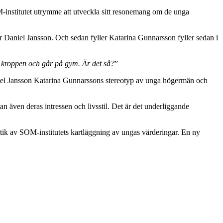
-institutet utrymme att utveckla sitt resonemang om de unga
er Daniel Jansson. Och sedan fyller Katarina Gunnarsson fyller sedan i
de kroppen och går på gym. Är det så?
”
el Jansson Katarina Gunnarssons stereotyp av unga högermän och
n även deras intressen och livsstil. Det är det underliggande
politik av SOM-institutets kartläggning av ungas värderingar. En ny