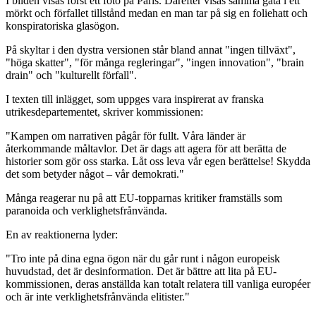
I bilden visas först ett foto på Paris. Därefter visas samma gata i ett
mörkt och förfallet tillstånd medan en man tar på sig en foliehatt och
konspiratoriska glasögon.
På skyltar i den dystra versionen står bland annat "ingen tillväxt",
"höga skatter", "för många regleringar", "ingen innovation", "brain
drain" och "kulturellt förfall".
I texten till inlägget, som uppges vara inspirerat av franska
utrikesdepartementet, skriver kommissionen:
"Kampen om narrativen pågår för fullt. Våra länder är
återkommande måltavlor. Det är dags att agera för att berätta de
historier som gör oss starka. Låt oss leva vår egen berättelse! Skydda
det som betyder något – vår demokrati."
Många reagerar nu på att EU-topparnas kritiker framställs som
paranoida och verklighetsfrånvända.
En av reaktionerna lyder:
"Tro inte på dina egna ögon när du går runt i någon europeisk
huvudstad, det är desinformation. Det är bättre att lita på EU-
kommissionen, deras anställda kan totalt relatera till vanliga européer
och är inte verklighetsfrånvända elitister."