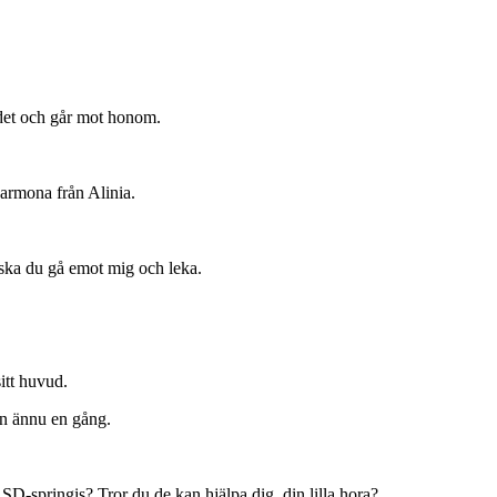
rdet och går mot honom.
armona från Alinia.
 ska du gå emot mig och leka.
itt huvud.
an ännu en gång.
 SD-springis? Tror du de kan hjälpa dig, din lilla hora?