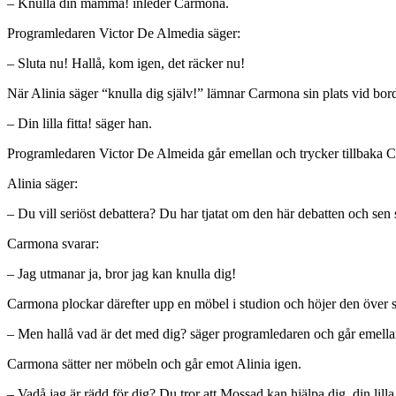
– Knulla din mamma! inleder Carmona.
Programledaren Victor De Almedia säger:
– Sluta nu! Hallå, kom igen, det räcker nu!
När Alinia säger “knulla dig själv!” lämnar Carmona sin plats vid bo
– Din lilla fitta! säger han.
Programledaren Victor De Almeida går emellan och trycker tillbaka C
Alinia säger:
– Du vill seriöst debattera? Du har tjatat om den här debatten och sen
Carmona svarar:
– Jag utmanar ja, bror jag kan knulla dig!
Carmona plockar därefter upp en möbel i studion och höjer den över s
– Men hallå vad är det med dig? säger programledaren och går emell
Carmona sätter ner möbeln och går emot Alinia igen.
– Vadå jag är rädd för dig? Du tror att Mossad kan hjälpa dig, din lilla