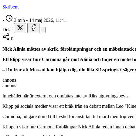
Skribent
•
3 min
•
14 maj 2026, 11:41
Dela:
0
Nick Alinia möttes av skrik, förolämpningar och en möbelattack n
Ett klipp visar hur Carmona går mot Alinia och höjer en möbel 
– Du tror att Mossad kan hjälpa dig, din lilla SD-springis? säger
annons
annons
Innehållet här är externt och omfattas inte av Riks utgivningsbevis.
Klipp på sociala medier visar ett bråk från en debatt mellan Leo "Ki
Carmona, tidigare dömd till livstid för anstiftan till mord men frigiven
Klippen visar hur Carmona förolämpar Nick Alinia redan innan debatt