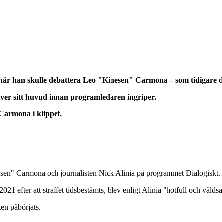
är han skulle debattera Leo "Kinesen" Carmona – som tidigare dömts
över sitt huvud innan programledaren ingriper.
 Carmona i klippet.
nesen" Carmona och journalisten Nick Alinia på programmet Dialogiskt.
 2021 efter att straffet tidsbestämts, blev enligt Alinia "hotfull och våld
en påbörjats.