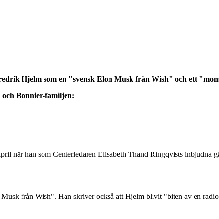
redrik Hjelm som en "svensk Elon Musk från Wish" och ett "mons
i och Bonnier-familjen:
pril när han som Centerledaren Elisabeth Thand Ringqvists inbjudna gä
usk från Wish". Han skriver också att Hjelm blivit "biten av en radioa