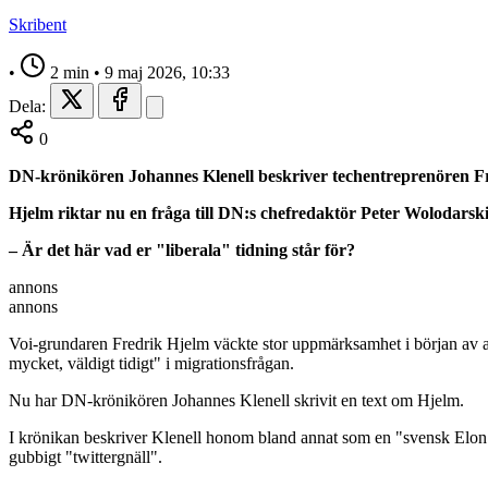
Skribent
•
2 min
•
9 maj 2026, 10:33
Dela:
0
DN-krönikören Johannes Klenell beskriver techentreprenören F
Hjelm riktar nu en fråga till DN:s chefredaktör Peter Wolodarsk
– Är det här vad er "liberala" tidning står för?
annons
annons
Voi-grundaren Fredrik Hjelm väckte stor uppmärksamhet i början av a
mycket, väldigt tidigt" i migrationsfrågan.
Nu har DN-krönikören Johannes Klenell skrivit en text om Hjelm.
I krönikan beskriver Klenell honom bland annat som en "svensk Elon M
gubbigt "twittergnäll".