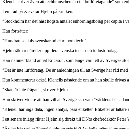
Klenell skriver även att techbranschen är ett "luftföretagande" som e
I en tråd på X svarar Hjelm på kritiken.
"Stockholm har det näst högsta antalet enhörningsbolag per capita i vär
Han fortsätter:
"Hundratusentals svenskar arbetar inom tech."
Hjelm räknar därefter upp flera svenska tech- och industribolag.
Han nämner bland annat Ericsson, som länge varit ett av Sveriges st
"Det är inte luftföretag. De är anledningen till att Sverige har råd med 
Han kommenterar också Klenells påstående om att han skulle drivas av
"Skatt är inte frågan", skriver Hjelm.
Han skriver vidare att han vill att Sverige ska vara "världens bästa l
"Klenell har inga data, ingen analys, bara etiketter. Etiketter är lätta
I ett senare inlägg riktar Hjelm sig direkt till DN:s chefredaktör Pet
"Är det här vad er 'liberala' tidning står för? Att kalla människor nam