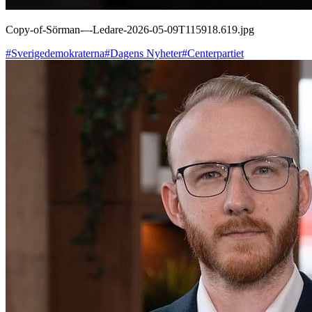
Copy-of-Sörman-–-Ledare-2026-05-09T115918.619.jpg
#Sverigedemokraterna
#Dagens Nyheter
#Centerpartiet