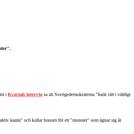
ter".
st i
Kvartals intervju
sa att Sverigedemokraterna "hade rätt i väldigt
ktiv kanin" och kallar honom för ett "monster" som ägnar sig åt