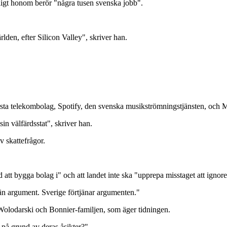
nligt honom berör "några tusen svenska jobb".
lden, efter Silicon Valley", skriver han.
örsta telekombolag, Spotify, den svenska musikströmningstjänsten, och
sin välfärdsstat", skriver han.
 skattefrågor.
and att bygga bolag i" och att landet inte ska "upprepa misstaget att ig
re än argument. Sverige förtjänar argumenten."
er Wolodarski och Bonnier-familjen, som äger tidningen.
n på grund av deras åsikter?"