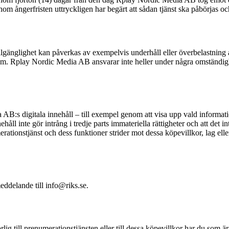
om ångerfristen uttryckligen har begärt att sådan tjänst ska påbörjas och 
tillgänglighet kan påverkas av exempelvis underhåll eller överbelastnin
em. Rplay Nordic Media AB ansvarar inte heller under några omständighet
 AB:s digitala innehåll – till exempel genom att visa upp vald informat
håll inte gör intrång i tredje parts immateriella rättigheter och att det 
onstjänst och dess funktioner strider mot dessa köpevillkor, lag eller
meddelande till
info@riks.se
.
örlig till prenumerationstjänsten eller till dessa köpevillkor har du so