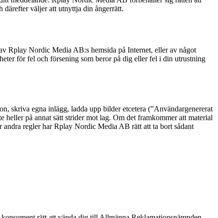
därefter väljer att utnyttja din ångerrätt.
g av Rplay Nordic Media AB:s hemsida på Internet, eller av något
er för fel och försening som beror på dig eller fel i din utrustning
ion, skriva egna inlägg, ladda upp bilder etcetera (”Användargenererat
inte heller på annat sätt strider mot lag. Om det framkommer att material
 andra regler har Rplay Nordic Media AB rätt att ta bort sådant
m är konsument rätt att vända dig till Allmänna Reklamationsnämnden