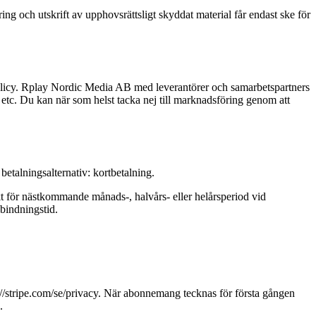
ng och utskrift av upphovsrättsligt skyddat material får endast ske för
spolicy. Rplay Nordic Media AB med leverantörer och samarbetspartners
tc. Du kan när som helst tacka nej till marknadsföring genom att
etalningsalternativ: kortbetalning.
kt för nästkommande månads-, halvårs- eller helårsperiod vid
 bindningstid.
s://stripe.com/se/privacy. När abonnemang tecknas för första gången
.