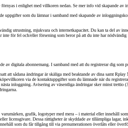
e förnyas i enlighet med villkoren nedan. Se mer info vid skapande av 
att de uppgifter som du lämnar i samband med skapande av inloggnings
 nödvändig utrustning, mjukvara och internetkapacitet. Du kan ta del av 
te för fel och/eller försening som beror på att du inte har nödvändig
de av digitala abonnemang. I samband med att du registrerar dig som pr
satt att sådana ändringar är skäliga med beaktande av dina samt Rplay
köpevillkoren via de kontaktuppgifter som du lämnade när du registrerad
ta inloggning. Avisering av väsentliga ändringar sker minst trettio (30) 
dringarna.
 varumärken, grafik, logotyper med mera – i material eller innehåll som ut
r licensgivare. Dessa rättigheter är skyddade av tillämpliga lagar, in
innehåll som du får tillgång till via prenumerationen överlåts eller överför