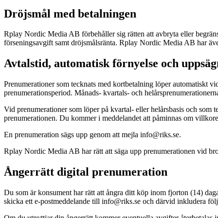
Dröjsmål med betalningen
Rplay Nordic Media AB förbehåller sig rätten att avbryta eller begränsa 
förseningsavgift samt dröjsmålsränta. Rplay Nordic Media AB har även
Avtalstid, automatisk förnyelse och uppsä
Prenumerationer som tecknats med kortbetalning löper automatiskt vida
prenumerationsperiod. Månads- kvartals- och helårsprenumerationerna
Vid prenumerationer som löper på kvartal- eller helårsbasis och som 
prenumerationen. Du kommer i meddelandet att påminnas om villkoren 
En prenumeration sägs upp genom att mejla
info@riks.se
.
Rplay Nordic Media AB har rätt att säga upp prenumerationen vid brot
Ångerrätt digital prenumeration
Du som är konsument har rätt att ångra ditt köp inom fjorton (14) dag
skicka ett e-postmeddelande till
info@riks.se
och därvid inkludera föl
Om du utnyttjar din ångerrätt kommer eventuella avgifter återbetalas