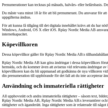
Prenumerationer kan tecknas på månads, halvårs- eller helårsbasis. D
Du måste vara minst 18 år för att bli prenumerant. Du ansvarar för 
uppgifterna ändras.
För att kunna få tillgång till det digitala innehållet krävs att du har
Windows, Android, OS X eller iOS. Rplay Nordic Media AB ansvarar in
internetkapacitet.
Köpevillkoren
Dessa köpevillkor gäller för Rplay Nordic Media AB:s tillhandahållan
Rplay Nordic Media AB kan göra ändringar i dessa köpevillkors förut
hemsida, och du kommer även att aviseras vid relevanta ändringar av 
köpevillkoren kan du bli uppmanad att godkänna de nya villkoren vid näs
din prenumeration till upphörande för det fall att du inte accepterar än
Användning och immateriella rättigheter
All upphovsrätt och andra immateriella rättigheter – såsom text, bilder,
Rplay Nordic Media AB, Rplay Nordic Media AB:s leverantörer och/elle
rättigheter och äganderätt. Inga rättigheter som är relaterade till något 