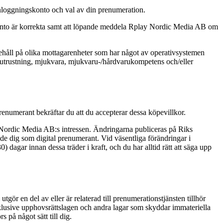
inloggningskonto och val av din prenumeration.
konto är korrekta samt att löpande meddela Rplay Nordic Media AB om
innehåll på olika mottagarenheter som har något av operativsystemen
 utrustning, mjukvara, mjukvaru-/hårdvarukompetens och/eller
enumerant bekräftar du att du accepterar dessa köpevillkor.
 Nordic Media AB:s intressen. Ändringarna publiceras på Riks
e dig som digital prenumerant. Vid väsentliga förändringar i
dagar innan dessa träder i kraft, och du har alltid rätt att säga upp
gör en del av eller är relaterad till prenumerationstjänsten tillhör
klusive upphovsrättslagen och andra lagar som skyddar immateriella
s på något sätt till dig.