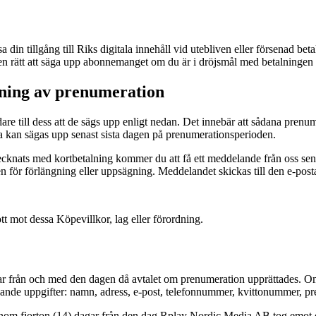
din tillgång till Riks digitala innehåll vid utebliven eller försenad bet
 rätt att säga upp abonnemanget om du är i dröjsmål med betalningen i
gning av prenumeration
re till dess att de sägs upp enligt nedan. Det innebär att sådana pren
 kan sägas upp senast sista dagen på prenumerationsperioden.
tecknats med kortbetalning kommer du att få ett meddelande från oss se
för förlängning eller uppsägning. Meddelandet skickas till den e-post
t mot dessa Köpevillkor, lag eller förordning.
ar från och med den dagen då avtalet om prenumeration upprättades. Om 
jande uppgifter: namn, adress, e-post, telefonnummer, kvittonummer, p
 inom fjorton (14) dagar från den dag Rplay Nordic Media AB tog emot 