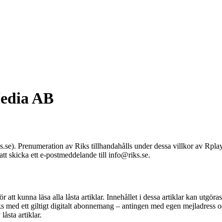
Media AB
iks.se). Prenumeration av Riks tillhandahålls under dessa villkor av
t skicka ett e-postmeddelande till
info@riks.se
.
att kunna läsa alla låsta artiklar. Innehållet i dessa artiklar kan utgör
Riks med ett giltigt digitalt abonnemang – antingen med egen mejladres
åsta artiklar.