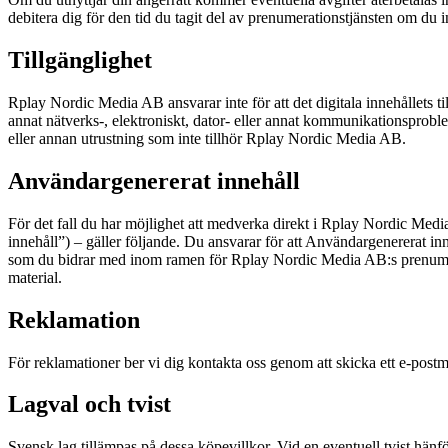
debitera dig för den tid du tagit del av prenumerationstjänsten om du in
Tillgänglighet
Rplay Nordic Media AB ansvarar inte för att det digitala innehållets 
annat nätverks-, elektroniskt, dator- eller annat kommunikationsprobl
eller annan utrustning som inte tillhör Rplay Nordic Media AB.
Användargenererat innehåll
För det fall du har möjlighet att medverka direkt i Rplay Nordic Media
innehåll”) – gäller följande. Du ansvarar för att Användargenererat inne
som du bidrar med inom ramen för Rplay Nordic Media AB:s prenumerati
material.
Reklamation
För reklamationer ber vi dig kontakta oss genom att skicka ett e-post
Lagval och tvist
Svensk lag tillämpas på dessa köpevillkor. Vid en eventuell tvist hänf