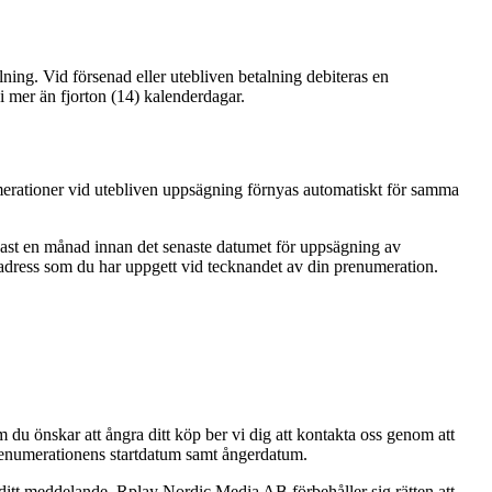
alning. Vid försenad eller utebliven betalning debiteras en
 mer än fjorton (14) kalenderdagar.
umerationer vid utebliven uppsägning förnyas automatiskt för samma
nast en månad innan det senaste datumet för uppsägning av
adress som du har uppgett vid tecknandet av din prenumeration.
du önskar att ångra ditt köp ber vi dig att kontakta oss genom att
renumerationens startdatum samt ångerdatum.
ditt meddelande. Rplay Nordic Media AB förbehåller sig rätten att