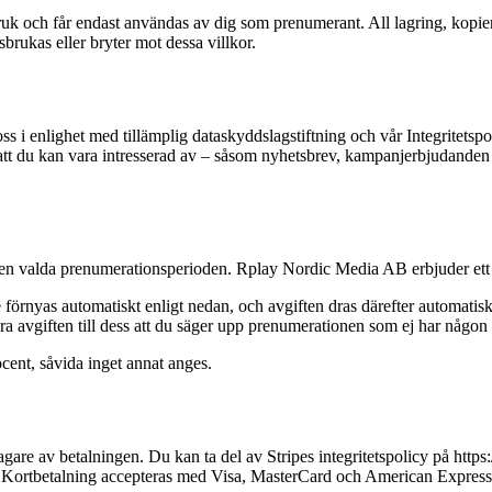
bruk och får endast användas av dig som prenumerant. All lagring, kopieri
sbrukas eller bryter mot dessa villkor.
s i enlighet med tillämplig dataskyddslagstiftning och vår Integritet
tt du kan vara intresserad av – såsom nyhetsbrev, kampanjerbjudanden e
a den valda prenumerationsperioden. Rplay Nordic Media AB erbjuder ett b
förnyas automatiskt enligt nedan, och avgiften dras därefter automatis
ra avgiften till dess att du säger upp prenumerationen som ej har någon
cent, såvida inget annat anges.
gare av betalningen. Du kan ta del av Stripes integritetspolicy på http
. Kortbetalning accepteras med Visa, MasterCard och American Express