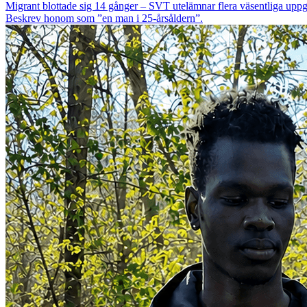
Migrant blottade sig 14 gånger – SVT utelämnar flera väsentliga uppg
Beskrev honom som ”en man i 25-årsåldern”.