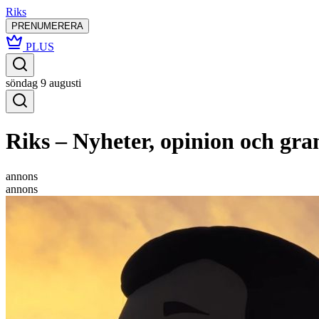
Riks
PRENUMERERA
PLUS
söndag 9 augusti
Riks – Nyheter, opinion och gr
annons
annons