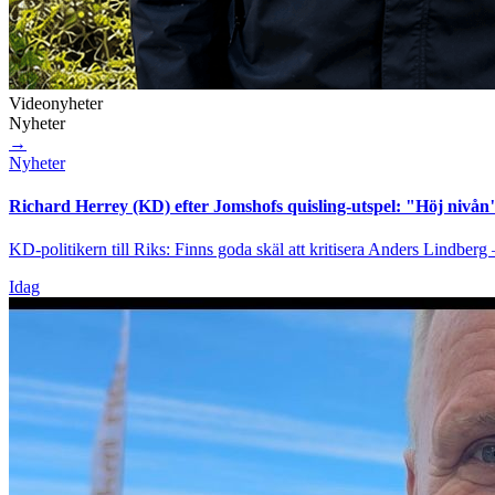
Videonyheter
Nyheter
→
Nyheter
Richard Herrey (KD) efter Jomshofs quisling-utspel: "Höj nivån
KD-politikern till Riks: Finns goda skäl att kritisera Anders Lindberg
Idag