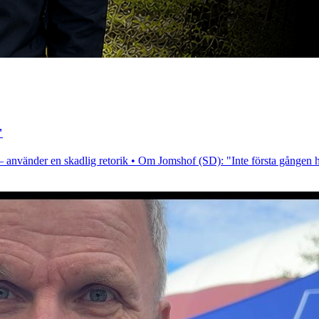
"
 – använder en skadlig retorik • Om Jomshof (SD): "Inte första gången ha