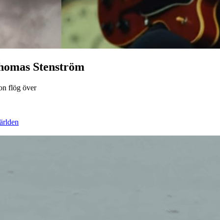
homas Stenström
on flög över
ärlden