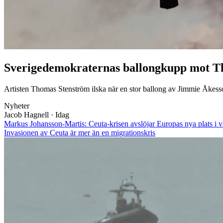
Sverigedemokraternas ballongkupp mot T
Artisten Thomas Stenström ilska när en stor ballong av Jimmie Åkess
Nyheter
Jacob Hagnell
·
Idag
Markus Johansson-Martis: Ceuta-krisen avslöjar Europas nya plats i v
Invasionen av Ceuta är mer än en migrationskris