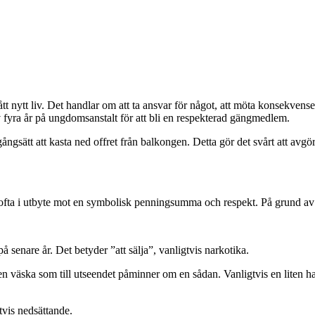
ått nytt liv. Det handlar om att ta ansvar för något, att möta konsekvense
 fyra år på ungdomsanstalt för att bli en respekterad gängmedlem.
gångsätt att kasta ned offret från balkongen. Detta gör det svårt att avg
 ofta i utbyte mot en symbolisk penningsumma och respekt. På grund a
å senare år. Det betyder ”att sälja”, vanligtvis narkotika.
 en väska som till utseendet påminner om en sådan. Vanligtvis en liten h
vis nedsättande.