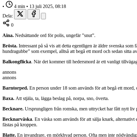
•
4 min
•
13 juli 2025, 08:18
Dela:
0
Aina.
Nedsättande ord för polis, ungefär ”snut”.
Brösta.
Intressant på så vis att detta egentligen är äldre svenska som f
hundragubbe” som exempel, alltså att begå ett mord och sedan sitta av
Balkongflicka
. När det kommer till hedersmord är ett vanligt tillväga
annons
annons
Barntorped.
En person under 18 som används för att begå ett mord,
Baxa.
Att stjäla, ta, lägga beslag på, norpa, sno, överta.
Becknare.
Ursprungligen från romska, men uttrycket har fått nytt liv p
Becknarväska
. En väska som används för att sälja knark, alternativt
fästas på kroppen.
Blatte.
En invandrare, en mörkhyad person. Ofta men inte nödvändigt