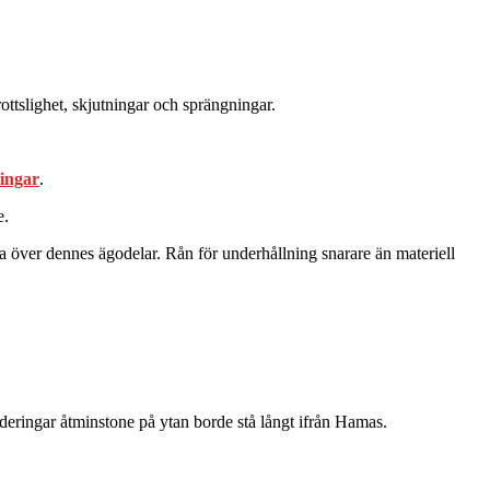
tslighet, skjutningar och sprängningar.
ningar
.
e.
 över dennes ägodelar. Rån för underhållning snarare än materiell
rderingar åtminstone på ytan borde stå långt ifrån Hamas.