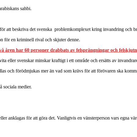
rabiskans sahbi.
 att beskriva det svenska problemkomplexet kring invandring och brot
 för en kriminell rival och skjuter denne.
vå åren har 60 personer drabbats av felsprängningar och felskjut
vita eller svenskar minskar kraftigt i ett område och ersätts av invandrar
dlas och förödmjukas mer än vad som krävs för att förövaren ska komma
å sociala medier.
ler anklagas för att göra det. Vanligtvis en vänsterperson vars egna vä