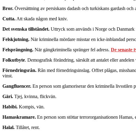
Bror.
Översättning av persiskans dadash och turkiskans gardash och a
Cutta.
Att skada någon med kniv.
Det svenska tillståndet.
Uttryck som används i Norge och Danmark för
Felskjutning.
När kriminella mördare misstar en icke-inblandad person
Felsprängning.
När gängkriminella spränger fel adress.
De senaste t
Folkutbyte
. Demografisk förändring, särskilt att antalet eller andelen 
Förnedringsrån.
Rån med förnedringsinslag. Offret plågas, misshan
vinst.
Gangfluencer.
En person som glamoriserar den kriminella livsstilen p
Gäri.
Tjej, kvinna, flickvän.
Habibi.
Kompis, vän.
Hamaskramare.
En person som stöttar terrororganisationen Hamas, el
Halal.
Tillåtet, rent.