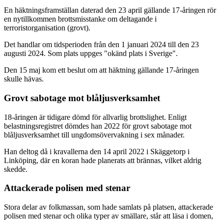
En häktningsframställan daterad den 23 april gällande 17-åringen rör
en nytillkommen brottsmisstanke om deltagande i
terroristorganisation (grovt).
Det handlar om tidsperioden från den 1 januari 2024 till den 23
augusti 2024. Som plats uppges "okänd plats i Sverige".
Den 15 maj kom ett beslut om att häktning gällande 17-åringen
skulle hävas.
Grovt sabotage mot blåljusverksamhet
18-åringen är tidigare dömd för allvarlig brottslighet. Enligt
belastningsregistret dömdes han 2022 för grovt sabotage mot
blåljusverksamhet till ungdomsövervakning i sex månader.
Han deltog då i kravallerna den 14 april 2022 i Skäggetorp i
Linköping, där en koran hade planerats att brännas, vilket aldrig
skedde.
Attackerade polisen med stenar
Stora delar av folkmassan, som hade samlats på platsen, attackerade
polisen med stenar och olika typer av smällare, står att läsa i domen,