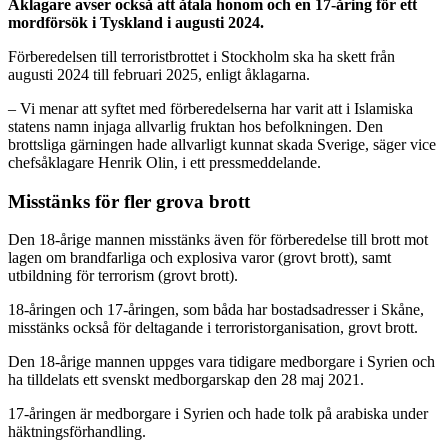
Åklagare avser också att åtala honom och en 17-åring för ett
mordförsök i Tyskland i augusti 2024.
Förberedelsen till terroristbrottet i Stockholm ska ha skett från
augusti 2024 till februari 2025, enligt åklagarna.
– Vi menar att syftet med förberedelserna har varit att i Islamiska
statens namn injaga allvarlig fruktan hos befolkningen. Den
brottsliga gärningen hade allvarligt kunnat skada Sverige, säger vice
chefsåklagare Henrik Olin, i ett pressmeddelande.
Misstänks för fler grova brott
Den 18-årige mannen misstänks även för förberedelse till brott mot
lagen om brandfarliga och explosiva varor (grovt brott), samt
utbildning för terrorism (grovt brott).
18-åringen och 17-åringen, som båda har bostadsadresser i Skåne,
misstänks också för deltagande i terroristorganisation, grovt brott.
Den 18-årige mannen uppges vara tidigare medborgare i Syrien och
ha tilldelats ett svenskt medborgarskap den 28 maj 2021.
17-åringen är medborgare i Syrien och hade tolk på arabiska under
häktningsförhandling.