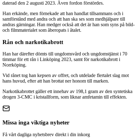
daterad den 2 augusti 2023. Även fordon förstördes.
Han erkände, men förnekade att han handlat tillsammans och i
samförstånd med andra och att han ska ses som medhjälpare till
andras gärningar. Han medger också att det är han som syns på bild-
och filmmaterialet som åberopats i åtalet.
Rån och narkotikabrott
Han har därefter dömts till ungdomsvård och ungdomstjänst i 70
timmar för ett rån i Linköping 2023, samt för narkotikabrott i
Norrköping.
Vid rånet tog han kepsen av offret, och utdelade flertalet slag mot
hans huvud, efter att han brottat ner honom till marken.
Narkotikabrottet gäller ett innehav av 198,1 gram av den syntetiska
drogen 3-CMC i kristallform, som liknar amfetamin till effekten.
Missa inga viktiga nyheter
Få vårt dagliga nyhetsbrev direkt i din inkorg