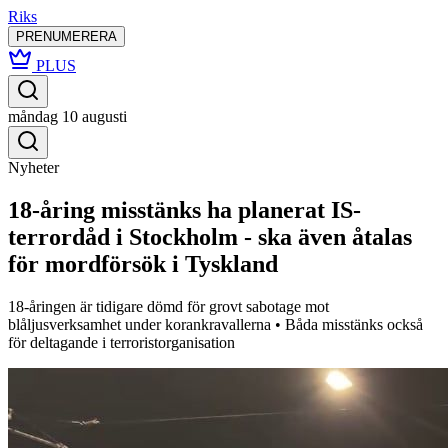
Riks
PRENUMERERA
PLUS
måndag 10 augusti
Nyheter
18-åring misstänks ha planerat IS-
terrordåd i Stockholm - ska även åtalas
för mordförsök i Tyskland
18-åringen är tidigare dömd för grovt sabotage mot
blåljusverksamhet under korankravallerna • Båda misstänks också
för deltagande i terroristorganisation