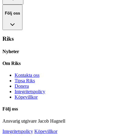
Följ oss
Riks
Nyheter
Om Riks
Kontakta oss
Tipsa Riks
Donera
Integritetspolicy
Köpevillkor
Följ oss
Ansvarig utgivare Jacob Hagnell
Integritetspolicy
Köpevillkor