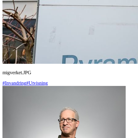
migverket.JPG
#Invandring
#Utvisning