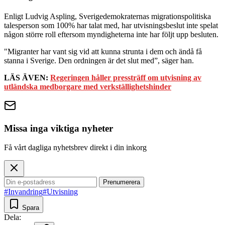
Enligt Ludvig Aspling, Sverigedemokraternas migrationspolitiska
talesperson som 100% har talat med, har utvisningsbeslut inte spelat
någon större roll eftersom myndigheterna inte har följt upp besluten.
"Migranter har vant sig vid att kunna strunta i dem och ändå få
stanna i Sverige. Den ordningen är det slut med”, säger han.
LÄS ÄVEN:
Regeringen håller pressträff om utvisning av
utländska medborgare med verkställighetshinder
Missa inga viktiga nyheter
Få vårt dagliga nyhetsbrev direkt i din inkorg
Prenumerera
#Invandring
#Utvisning
Spara
Dela: