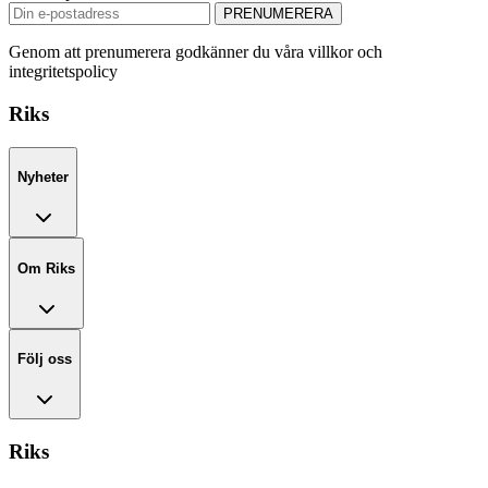
PRENUMERERA
Genom att prenumerera godkänner du våra villkor och
integritetspolicy
Riks
Nyheter
Om Riks
Följ oss
Riks