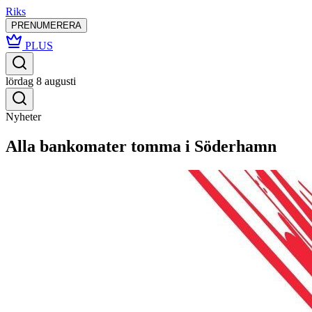
Riks
PRENUMERERA
PLUS
lördag 8 augusti
Nyheter
Alla bankomater tomma i Söderhamn