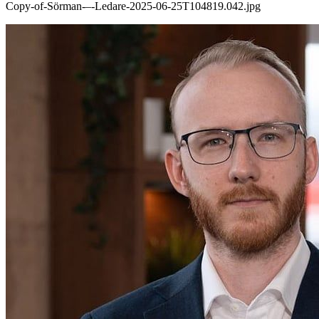
Copy-of-Sörman-–-Ledare-2025-06-25T104819.042.jpg