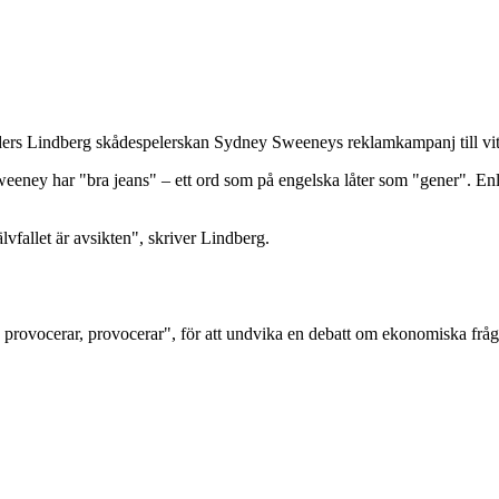
ers Lindberg skådespelerskan Sydney Sweeneys reklamkampanj till vit m
eney har "bra jeans" – ett ord som på engelska låter som "gener". Enligt
älvfallet är avsikten", skriver Lindberg.
 provocerar, provocerar", för att undvika en debatt om ekonomiska frå