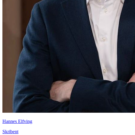
Hannes Elfving
Skribent