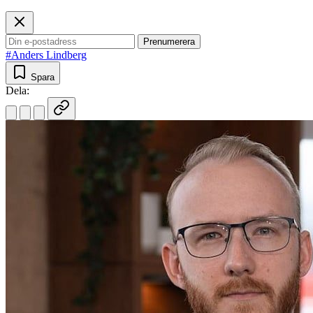
Prenumerera
#Anders Lindberg
Spara
Dela: