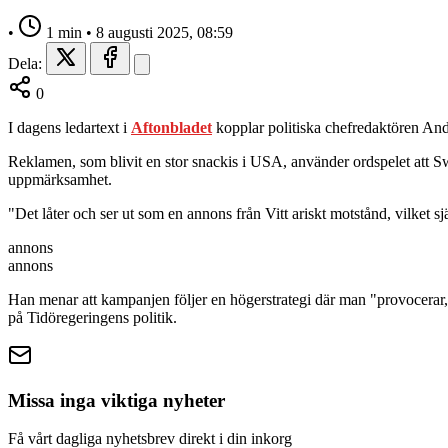
•
1 min
•
8 augusti 2025, 08:59
Dela:
0
I dagens ledartext i
Aftonbladet
kopplar politiska chefredaktören And
Reklamen, som blivit en stor snackis i USA, använder ordspelet att Swe
uppmärksamhet.
"Det låter och ser ut som en annons från Vitt ariskt motstånd, vilket sj
annons
annons
Han menar att kampanjen följer en högerstrategi där man "provocerar,
på Tidöregeringens politik.
Missa inga viktiga nyheter
Få vårt dagliga nyhetsbrev direkt i din inkorg