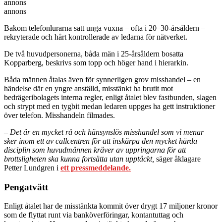
annons
annons
Bakom telefonlurarna satt unga vuxna – ofta i 20–30-årsåldern –
rekryterade och hårt kontrollerade av ledarna för nätverket.
De två huvudpersonerna, båda män i 25-årsåldern bosatta
Kopparberg, beskrivs som topp och höger hand i hierarkin.
Båda männen åtalas även för synnerligen grov misshandel – en
händelse där en yngre anställd, misstänkt ha brutit mot
bedrägeribolagets interna regler, enligt åtalet blev fastbunden, slagen
och strypt med en tygbit medan ledaren uppges ha gett instruktioner
över telefon. Misshandeln filmades.
–
Det är en mycket rå och hänsynslös misshandel som vi menar
sker inom ett av callcentren för att inskärpa den mycket hårda
disciplin som huvudmännen kräver av uppringarna för att
brottsligheten ska kunna fortsätta utan upptäckt,
säger åklagare
Petter Lundgren i
ett pressmeddelande.
Pengatvätt
Enligt åtalet har de misstänkta kommit över drygt 17 miljoner kronor
som de flyttat runt via banköverföringar, kontantuttag och