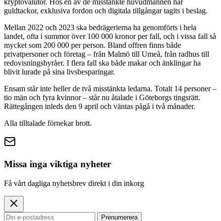
kryptovalutor. Hos en av de misstänkte huvudmännen har
guldtackor, exklusiva fordon och digitala tillgångar tagits i beslag.
Mellan 2022 och 2023 ska bedrägerierna ha genomförts i hela
landet, ofta i summor över 100 000 kronor per fall, och i vissa fall så
mycket som 200 000 per person. Bland offren finns både
privatpersoner och företag – från Malmö till Umeå, från radhus till
redovisningsbyråer. I flera fall ska både makar och änklingar ha
blivit lurade på sina livsbesparingar.
Ensam står inte heller de två misstänkta ledarna. Totalt 14 personer –
tio män och fyra kvinnor – står nu åtalade i Göteborgs tingsrätt.
Rättegången inleds den 9 april och väntas pågå i två månader.
Alla tilltalade förnekar brott.
Missa inga viktiga nyheter
Få vårt dagliga nyhetsbrev direkt i din inkorg
Prenumerera