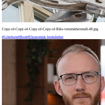
Copy-of-Copy-of-Copy-of-Copy-of-Riks-varumärkesmall-48.jpg
#Göteborg
#Brott
#Ekonomisk brottslighet