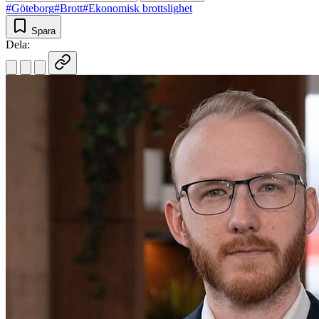
#Göteborg
#Brott
#Ekonomisk brottslighet
Spara
Dela: