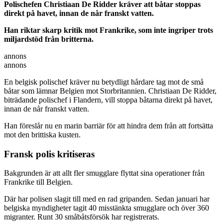
Polischefen Christiaan De Ridder kräver att båtar stoppas
direkt på havet, innan de når franskt vatten.
Han riktar skarp kritik mot Frankrike, som inte ingriper trots
miljardstöd från britterna.
annons
annons
En belgisk polischef kräver nu betydligt hårdare tag mot de små
båtar som lämnar Belgien mot Storbritannien. Christiaan De Ridder,
biträdande polischef i Flandern, vill stoppa båtarna direkt på havet,
innan de når franskt vatten.
Han föreslår nu en marin barriär för att hindra dem från att fortsätta
mot den brittiska kusten.
Fransk polis kritiseras
Bakgrunden är att allt fler smugglare flyttat sina operationer från
Frankrike till Belgien.
Där har polisen slagit till med en rad gripanden. Sedan januari har
belgiska myndigheter tagit 40 misstänkta smugglare och över 360
migranter. Runt 30 småbåtsförsök har registrerats.