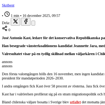
Skribent
•
1 min
•
16 december 2025, 09:57
Dela:
0
José Antonio Kast, ledare för det konservativa Republikanska pa
Han besegrade vänsterkoalitionens kandidat Jeannette Jara, med
Valresultatet visar på en tydlig skillnad mellan väljarkåren i Chil
annons
annons
Den första valomgången hölls den 16 november, men ingen kandidat nå
president för mandatperioden 2026–2030.
I andra omgången fick Kast över 58 procent av rösterna. Jara fick öve
Kast har i valrörelsen profilerat sig på en stram migrationspolitik och 
Bland chilenska väljare bosatta i Sverige blev
utfallet
det motsatta jäm