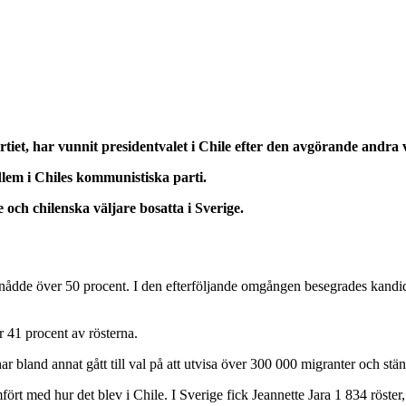
rtiet, har vunnit presidentvalet i Chile efter den avgörande andr
lem i Chiles kommunistiska parti.
e och chilenska väljare bosatta i Sverige.
dde över 50 procent. I den efterföljande omgången besegrades kandida
r 41 procent av rösterna.
har bland annat gått till val på att utvisa över 300 000 migranter och stä
fört med hur det blev i Chile. I Sverige fick Jeannette Jara 1 834 röste