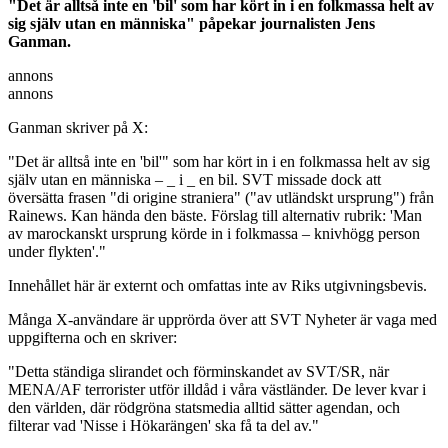
"Det är alltså inte en 'bil' som har kört in i en folkmassa helt av
sig själv utan en människa" påpekar journalisten Jens
Ganman.
annons
annons
Ganman skriver på X:
"Det är alltså inte en 'bil'" som har kört in i en folkmassa helt av sig
själv utan en människa – _ i _ en bil. SVT missade dock att
översätta frasen "di origine straniera" ("av utländskt ursprung") från
Rainews. Kan hända den bäste. Förslag till alternativ rubrik: 'Man
av marockanskt ursprung körde in i folkmassa – knivhögg person
under flykten'."
Innehållet här är externt och omfattas inte av Riks utgivningsbevis.
Många X-användare är upprörda över att SVT Nyheter är vaga med
uppgifterna och en skriver:
"Detta ständiga slirandet och förminskandet av SVT/SR, när
MENA/AF terrorister utför illdåd i våra västländer. De lever kvar i
den världen, där rödgröna statsmedia alltid sätter agendan, och
filterar vad 'Nisse i Hökarängen' ska få ta del av."