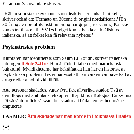
En annan X-användare skriver:
"Källan som statstelevisionens medieaktivister länkar i artikeln,
skriver också att: 'Fermato un 30enne di origini nordafricane.' [En
30-åring av nordafrikanskt ursprung har gripits, reds anm.] Kanske
kan extra tillskott till SVT:s budget kunna betala en kvällskurs i
italienska, så att folket kan få relevanta nyheter."
Psykiatriska problem
Bilföraren har identifierats som Salim El Koudri, skriver italienska
tidningen
Il Sole 24Ore
. Han är född i Italien med marockansk
bakgrund. Myndigheterna har bekräftat att han har en historisk av
psykiatriska problem. Tester har visat att han varken var påverkad av
droger eller alkohol vid tillfället.
Åtta personer skadades, varav fyra fick allvarliga skador. Två av
dem flögs med ambulanshelikopter till sjukhus i Bologna. En kvinna
i 50-årsåldern fick så svåra benskador att båda hennes ben måste
amputeras.
LÄS MER:
Åtta skadade när man körde in i folkmassa i Italien