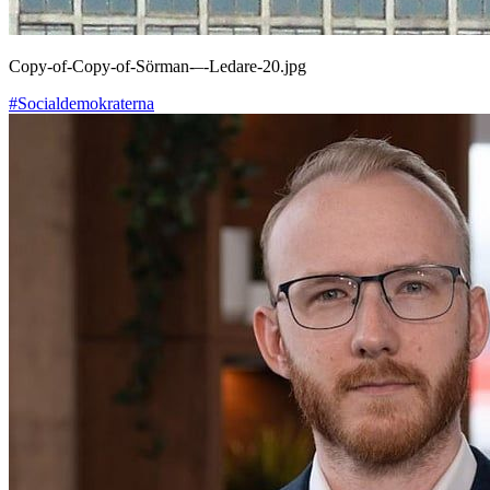
Copy-of-Copy-of-Sörman-–-Ledare-20.jpg
#Socialdemokraterna