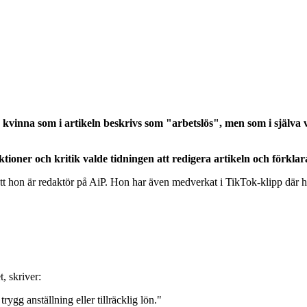
n kvinna som i artikeln beskrivs som "arbetslös", men som i själv
tioner och kritik valde tidningen att redigera artikeln och förkla
t hon är redaktör på AiP. Hon har även medverkat i TikTok-klipp där 
, skriver:
rygg anställning eller tillräcklig lön."