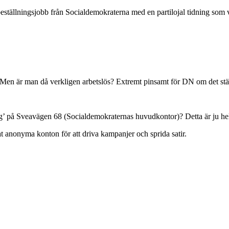
 beställningsjobb från Socialdemokraterna med en partilojal tidning som 
. Men är man då verkligen arbetslös? Extremt pinsamt för DN om det st
’ på Sveavägen 68 (Socialdemokraternas huvudkontor)? Detta är ju helt
at anonyma konton för att driva kampanjer och sprida satir.