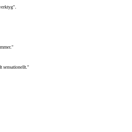
verktyg".
ämmer."
 sensationellt."