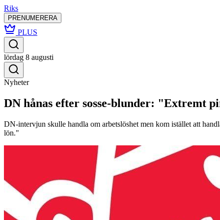
Riks
PRENUMERERA
PLUS
lördag 8 augusti
Nyheter
DN hånas efter sosse-blunder: "Extremt p
DN-intervjun skulle handla om arbetslöshet men kom istället att handla 
lön."