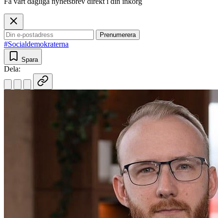
Få vårt dagliga nyhetsbrev direkt i din inkorg
Prenumerera
#Socialdemokraterna
Spara
Dela: