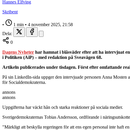
Hannes Elfving
Skribent
•
1 min
•
4 november 2025, 21:58
Dela:
0
Dagens Nyheter
har hamnat i blåsväder efter att ha intervjuat e
i Politiken (AiP) – med redaktion på Sveavägen 68.
Artikeln publicerades under tisdagen. Först efter omfattande reak
På sin LinkedIn-sida uppger den intervjuade personen Anna Mosten at
för Socialdemokraterna.
annons
annons
Uppgifterna har väckt hån och starka reaktioner på sociala medier.
Sverigedemokraternas Tobias Andersson, ordförande i näringsutskottet
"Märkligt att beskylla regeringen för att ens egen personal inte haft en t