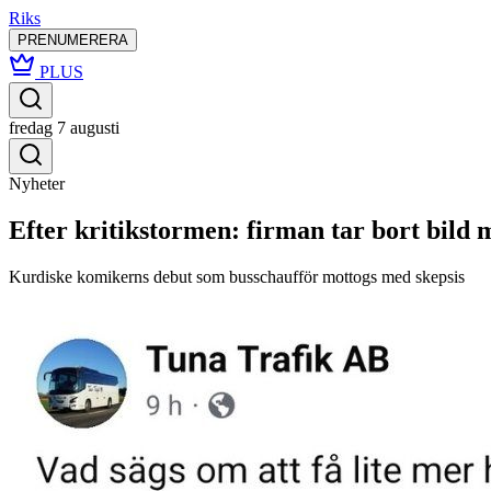
Riks
PRENUMERERA
PLUS
fredag 7 augusti
Nyheter
Efter kritikstormen: firman tar bort bild
Kurdiske komikerns debut som busschaufför mottogs med skepsis