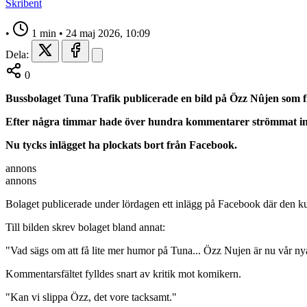
Skribent
•
1 min
•
24 maj 2026, 10:09
Dela:
0
Bussbolaget Tuna Trafik publicerade en bild på Özz Nûjen som 
Efter några timmar hade över hundra kommentarer strömmat in
Nu tycks inlägget ha plockats bort från Facebook.
annons
annons
Bolaget publicerade under lördagen ett inlägg på Facebook där den k
Till bilden skrev bolaget bland annat:
"Vad sägs om att få lite mer humor på Tuna... Özz Nujen är nu vår ny
Kommentarsfältet fylldes snart av kritik mot komikern.
"Kan vi slippa Özz, det vore tacksamt."