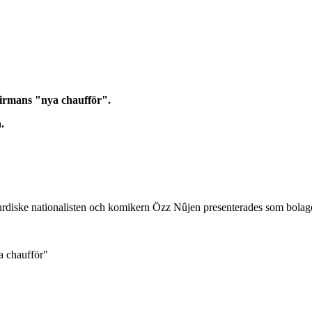
firmans "nya chaufför".
.
urdiske nationalisten och komikern Özz Nûjen presenterades som bolage
a chaufför"