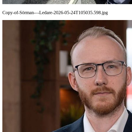
Copy-of-Sörman-–-Ledare-2026-05-24T105035.598.jpg