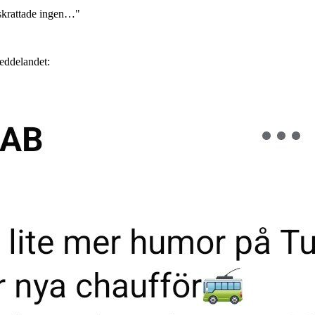
t skrattade ingen…"
eddelandet: