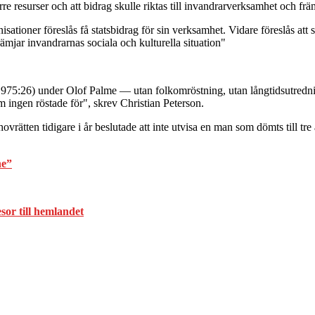
re resurser och att bidrag skulle riktas till invandrarverksamhet och frä
sationer föreslås få statsbidrag för sin verksamhet. Vidare föreslås att s
mjar invandrarnas sociala och kulturella situation"
1975:26) under Olof Palme — utan folkomröstning, utan långtidsutredni
 ingen röstade för", skrev Christian Peterson.
vrätten tidigare i år beslutade att inte utvisa en man som dömts till tre 
ne”
or till hemlandet