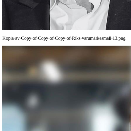
Kopia-av-Copy-of-Copy-of-Copy-of-Riks-varumärkesmall-13.png