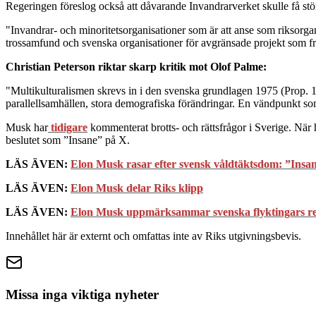
Regeringen föreslog också att dåvarande Invandrarverket skulle få stör
"Invandrar- och minoritetsorganisationer som är att anse som riksorgani
trossamfund och svenska organisationer för avgränsade projekt som frä
Christian Peterson riktar skarp kritik mot Olof Palme:
"Multikulturalismen skrevs in i den svenska grundlagen 1975 (Prop. 
parallellsamhällen, stora demografiska förändringar. En vändpunkt som
Musk har
tidigare
kommenterat brotts- och rättsfrågor i Sverige. När ho
beslutet som ”Insane” på X.
LÄS ÄVEN:
Elon Musk rasar efter svensk våldtäktsdom: ”Insa
LÄS ÄVEN:
Elon Musk delar Riks klipp
LÄS ÄVEN:
Elon Musk uppmärksammar svenska flyktingars res
Innehållet här är externt och omfattas inte av Riks utgivningsbevis.
Missa inga viktiga nyheter