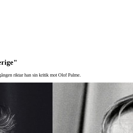
erige"
gången riktar han sin kritik mot Olof Palme.