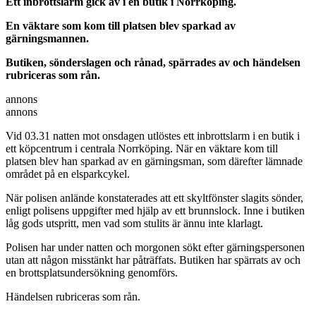
Ett inbrottslarm gick av i en butik i Norrköping.
En väktare som kom till platsen blev sparkad av
gärningsmannen.
Butiken, sönderslagen och rånad, spärrades av och händelsen
rubriceras som rån.
annons
annons
Vid 03.31 natten mot onsdagen utlöstes ett inbrottslarm i en butik i
ett köpcentrum i centrala Norrköping. När en väktare kom till
platsen blev han sparkad av en gärningsman, som därefter lämnade
området på en elsparkcykel.
När polisen anlände konstaterades att ett skyltfönster slagits sönder,
enligt polisens uppgifter med hjälp av ett brunnslock. Inne i butiken
låg gods utspritt, men vad som stulits är ännu inte klarlagt.
Polisen har under natten och morgonen sökt efter gärningspersonen
utan att någon misstänkt har påträffats. Butiken har spärrats av och
en brottsplatsundersökning genomförs.
Händelsen rubriceras som rån.