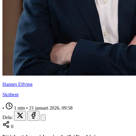
Hannes Elfving
Skribent
•
1 min
•
21 januari 2026, 09:58
Dela:
0