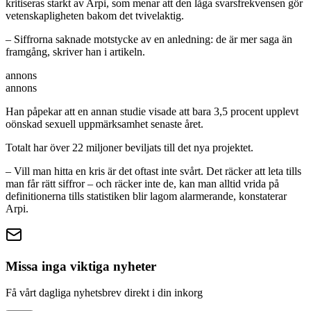
kritiseras starkt av Arpi, som menar att den låga svarsfrekvensen gör
vetenskapligheten bakom det tvivelaktig.
– Siffrorna saknade motstycke av en anledning: de är mer saga än
framgång, skriver han i artikeln.
annons
annons
Han påpekar att en annan studie visade att bara 3,5 procent upplevt
oönskad sexuell uppmärksamhet senaste året.
Totalt har över 22 miljoner beviljats till det nya projektet.
– Vill man hitta en kris är det oftast inte svårt. Det räcker att leta tills
man får rätt siffror – och räcker inte de, kan man alltid vrida på
definitionerna tills statistiken blir lagom alarmerande, konstaterar
Arpi.
Missa inga viktiga nyheter
Få vårt dagliga nyhetsbrev direkt i din inkorg