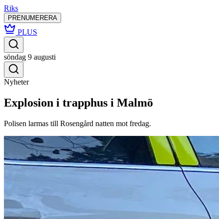
Riks
PRENUMERERA
PLUS
söndag 9 augusti
Nyheter
Explosion i trapphus i Malmö
Polisen larmas till Rosengård natten mot fredag.