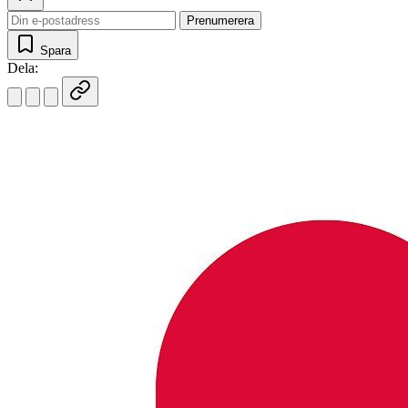
Prenumerera
Spara
Dela: