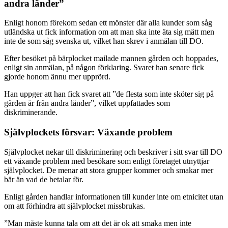
andra länder”
Enligt honom förekom sedan ett mönster där alla kunder som såg
utländska ut fick information om att man ska inte äta sig mätt men
inte de som såg svenska ut, vilket han skrev i anmälan till DO.
Efter besöket på bärplocket mailade mannen gården och hoppades,
enligt sin anmälan, på någon förklaring. Svaret han senare fick
gjorde honom ännu mer upprörd.
Han uppger att han fick svaret att ”de flesta som inte sköter sig på
gården är från andra länder”, vilket uppfattades som
diskriminerande.
Självplockets försvar: Växande problem
Självplocket nekar till diskriminering och beskriver i sitt svar till DO
ett växande problem med besökare som enligt företaget utnyttjar
självplocket. De menar att stora grupper kommer och smakar mer
bär än vad de betalar för.
Enligt gården handlar informationen till kunder inte om etnicitet utan
om att förhindra att självplocket missbrukas.
”Man måste kunna tala om att det är ok att smaka men inte