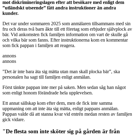
mot diskrimineringslagen efter att besökare med enligt dem
”utländskt utseende” fått andra instruktioner än andra
kunder.
Det var under sommaren 2025 som anmälaren tillsammans med sin
fru och deras två barn åkte till ett företag som erbjuder självplock av
bär. Vid ankomsten fick familjen information om vart de skulle gå
och vilka bär som fanns. Efter instruktionerna kom en kommentar
som fick pappan i familjen att reagera.
annons
annons
”Det är inte bara äta sig mätta utan man skall plocka bär”, ska
personalen ha sagt till familjen enligt anmälan.
Först tänkte pappan inte mer på saken. Men sedan såg han något
som enligt honom förändrade hela upplevelsen.
Ett annat sällskap kom efter dem, men de fick inte samma
uppmaning om att inte äta sig mätta, enligt pappans anmälan.
Pappan valde då att stanna kvar vid entrén medan resten av familjen
gick vidare.
"De flesta som inte sköter sig på gården är från