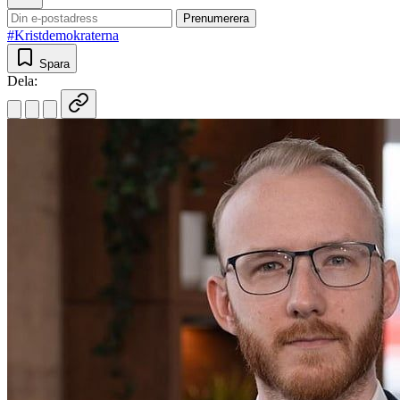
Prenumerera
#Kristdemokraterna
Spara
Dela: