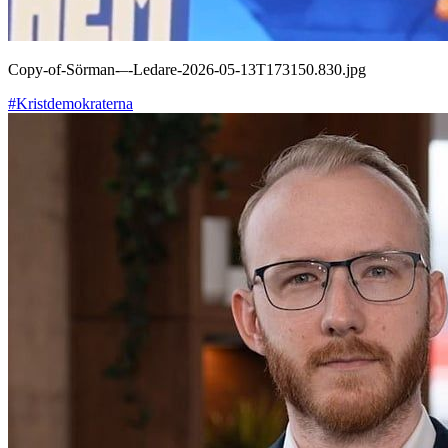
Copy-of-Sörman-–-Ledare-2026-05-13T173150.830.jpg
#Kristdemokraterna