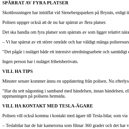
SPÄRRAT AV FYRA PLATSER
Skottlossningen har inträffat vid Stenebergsparken på Brynäs, enligt t
Polisen uppger också att de nu har spärrat av flera platser.
Det ska handla om fyra platser som spärrats av som ligger relativt när
– Vi har spärrat av ett större område och har väldigt många polisresur
"Det pågår i nuläget både ett intensivt utredningsarbete och samtidigt e
Ingen person har i nuläget frihetsberövats.
VILL HA TIPS
Minuter senare kommer ännu en uppdatering från polisen. Nu efterlyse
"Har du sett någonting i samband med händelsen, innan händelsen, ell
uppmaningen på polisens hemsida.
VILL HA KONTAKT MED TESLA-ÄGARE
Polisen vill också komma i kontakt med ägare till Tesla-bilar, som via
– Teslabilar har de här kamerorna som filmar 360 grader och det har va