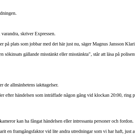
idningen.
a varandra, skriver Expressen.
ser på plats som jobbar med det här just nu, säger Magnus Jansson Klarin
n sökinsats gällande misstänkt eller misstänkta", står att läsa på polise
r de allmänhetens iakttagelser.
er efter händelsen som inträffade någon gång vid klockan 20:00, ring p
 kameror kan ha fångat händelsen eller intressanta personer och fordon.
rit en framgångsfaktor vid lite andra utredningar som vi har haft, just a