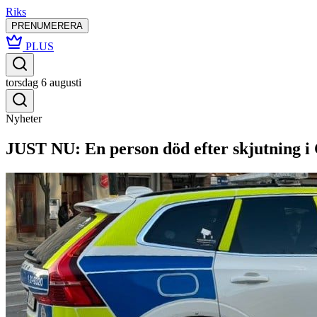
Riks
PRENUMERERA
PLUS
torsdag 6 augusti
Nyheter
JUST NU: En person död efter skjutning i G