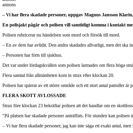
annons
– Vi har flera skadade personer, uppgav Magnus Jansson Klarin, 
En polisjakt pågår och polisen vill samtidigt komma i kontakt me
Polisen rubricerar nu händelsen som mord och försök till mord.
– En av dem har avlidit. Den andra skadades allvarligt, men det ska in
– Personen har förts till sjukhus.
Det var under lördagskvällen som polisen larmades om flera höga smä
Flera samtal från allmänheten kom in strax efter klockan 20.
Polisen har spärrat av ett större område och ett stort antal patruller är p
FLERA SKOTT AVLOSSADE
Strax före klockan 23 bekräftar polisen att det handlar om en skottlossn
"På platsen har skadade personer anträffats. För stunden kan polisen 
– Vi har flera skadade personer, jag kan inte säga ett exakt antal, men