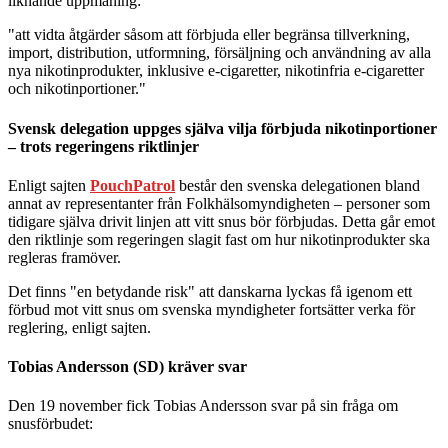
liknande uppmaning:
"att vidta åtgärder såsom att förbjuda eller begränsa tillverkning,
import, distribution, utformning, försäljning och användning av alla
nya nikotinprodukter, inklusive e-cigaretter, nikotinfria e-cigaretter
och nikotinportioner."
Svensk delegation uppges själva vilja förbjuda nikotinportioner
– trots regeringens riktlinjer
Enligt sajten
PouchPatrol
består den svenska delegationen bland
annat av representanter från Folkhälsomyndigheten – personer som
tidigare själva drivit linjen att vitt snus bör förbjudas. Detta går emot
den riktlinje som regeringen slagit fast om hur nikotinprodukter ska
regleras framöver.
Det finns "en betydande risk" att danskarna lyckas få igenom ett
förbud mot vitt snus om svenska myndigheter fortsätter verka för
reglering, enligt sajten.
Tobias Andersson (SD) kräver svar
Den 19 november fick Tobias Andersson svar på sin fråga om
snusförbudet: