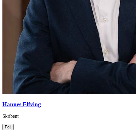
Hannes Elfving
Skribent
Följ