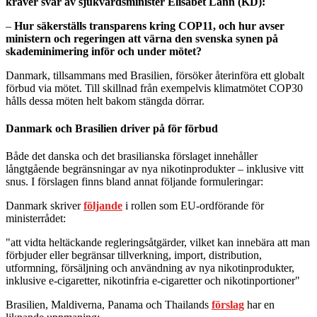
kräver svar av sjukvårdsminister Elisabet Lann (KD):
–
Hur säkerställs transparens kring COP11, och hur avser
ministern och regeringen att värna den svenska synen på
skademinimering inför och under mötet?
Danmark, tillsammans med Brasilien, försöker återinföra ett globalt
förbud via mötet. Till skillnad från exempelvis klimatmötet COP30
hålls dessa möten helt bakom stängda dörrar.
Danmark och Brasilien driver på för förbud
Både det danska och det brasilianska förslaget innehåller
långtgående begränsningar av nya nikotinprodukter – inklusive vitt
snus. I förslagen finns bland annat följande formuleringar:
Danmark skriver
följande
i rollen som EU-ordförande för
ministerrådet:
"att vidta heltäckande regleringsåtgärder, vilket kan innebära att man
förbjuder eller begränsar tillverkning, import, distribution,
utformning, försäljning och användning av nya nikotinprodukter,
inklusive e-cigaretter, nikotinfria e-cigaretter och nikotinportioner"
Brasilien, Maldiverna, Panama och Thailands
förslag
har en