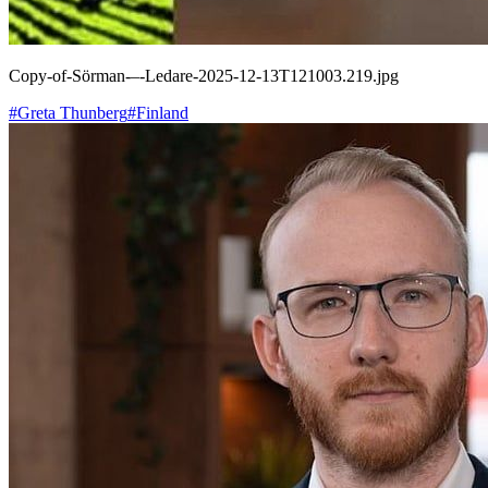
Copy-of-Sörman-–-Ledare-2025-12-13T121003.219.jpg
#Greta Thunberg
#Finland