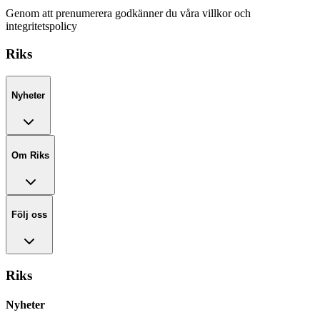
Genom att prenumerera godkänner du våra villkor och
integritetspolicy
Riks
Nyheter
Om Riks
Följ oss
Riks
Nyheter