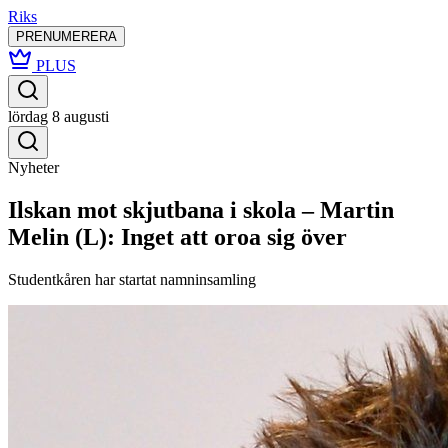
Riks
PRENUMERERA
PLUS
lördag 8 augusti
Nyheter
Ilskan mot skjutbana i skola – Martin
Melin (L): Inget att oroa sig över
Studentkåren har startat namninsamling