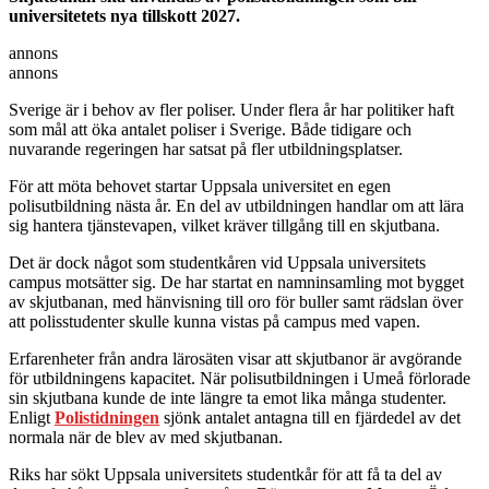
universitetets nya tillskott 2027.
annons
annons
Sverige är i behov av fler poliser. Under flera år har politiker haft
som mål att öka antalet poliser i Sverige. Både tidigare och
nuvarande regeringen har satsat på fler utbildningsplatser.
För att möta behovet startar Uppsala universitet en egen
polisutbildning nästa år. En del av utbildningen handlar om att lära
sig hantera tjänstevapen, vilket kräver tillgång till en skjutbana.
Det är dock något som studentkåren vid Uppsala universitets
campus motsätter sig. De har startat en namninsamling mot bygget
av skjutbanan, med hänvisning till oro för buller samt rädslan över
att polisstudenter skulle kunna vistas på campus med vapen.
Erfarenheter från andra lärosäten visar att skjutbanor är avgörande
för utbildningens kapacitet. När polisutbildningen i Umeå förlorade
sin skjutbana kunde de inte längre ta emot lika många studenter.
Enligt
Polistidningen
sjönk antalet antagna till en fjärdedel av det
normala när de blev av med skjutbanan.
Riks har sökt Uppsala universitets studentkår för att få ta del av