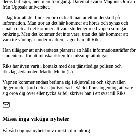
deras farhågor, men utan framgång. Däremot svarar Magnus Ödman
från Uppsala universitet.
– Jag tror att det finns en oro och att man är ett underskott på
information. Man tror att det här kommer att höras och synas och
smälla och att det kommer att vara studenter med vapen som går
omkring. Men det kommer det inte vara, utan det här kommer att
vara tre våningar under marken, säger han till Riks.
Han tillägger att universitetet planerar att hålla informationsträffar för
studenterna för att minska risken för missuppfattningar.
Riks har även varit i kontakt med den tjänstlediga polisen och
riksdagsledamoten Martin Melin (L).
Vapnen kommer endast befinna sig i skjutvallen och skjutvallen
ligger under jord och är ljudisolerad. Så det finns ingenting att vare
sig oroa dig över eller tycka är fel, skriver han i ett svar till Riks.
Missa inga viktiga nyheter
Få vårt dagliga nyhetsbrev direkt i din inkorg