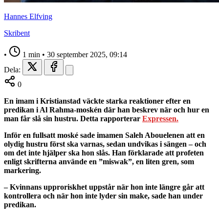
Hannes Elfving
Skribent
•
1 min
•
30 september 2025, 09:14
Dela:
0
En imam i Kristianstad väckte starka reaktioner efter en
predikan i Al Rahma-moskén där han beskrev när och hur en
man får slå sin hustru. Detta rapporterar
Expressen.
Inför en fullsatt moské sade imamen Saleh Abouelenen att en
olydig hustru först ska varnas, sedan undvikas i sängen – och
om det inte hjälper ska hon slås. Han förklarade att profeten
enligt skrifterna använde en ”miswak”, en liten gren, som
markering.
– Kvinnans upproriskhet uppstår när hon inte längre går att
kontrollera och när hon inte lyder sin make, sade han under
predikan.