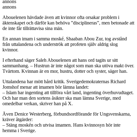
annons
annons
Abouelenen hävdade även att kvinnor ofta orsakar problem i
äktenskapet och därför kan behöva ”disciplineras”, men betonade att
de inte får tillrättavisa sina män.
En annan imam i samma moské, Shaaban Abou Zur, tog avstånd
från uttalandena och underströk att profeten själv aldrig slog
kvinnor.
I efterhand säger Saleh Abouelenen att hans ord tagits ur sitt
sammanhang. – Hustrun är inte något som man ska utöva makt över.
Tvärtom. Kvinnan är en mor, hustru, dotter och syster, säger han.
Uttalandena har mött hård kritik. Sverigedemokraternas Richard
Jomshof menar att imamen bör lämna landet:
– Islam har ingenting att tillföra vårt land, ingenting överhuvudtaget.
Och har man den sortens åsikter ska man lämna Sverige, med
omedelbar verkan, skriver han på X.
Även Denice Westerberg, förbundsordförande för Ungsvenskarna,
kräver åtgärder:
– Stäng moskén och utvisa imamen. Hans kvinnosyn hör inte
hemma i Sverige.