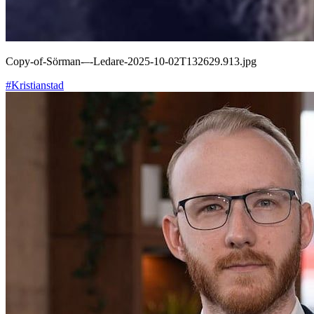
Copy-of-Sörman-–-Ledare-2025-10-02T132629.913.jpg
#Kristianstad