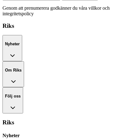
Genom att prenumerera godkänner du våra villkor och
integritetspolicy
Riks
Nyheter
Om Riks
Följ oss
Riks
Nyheter