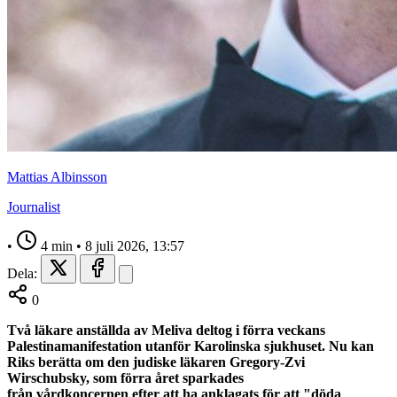
Mattias Albinsson
Journalist
•
4 min
•
8 juli 2026, 13:57
Dela:
0
Två läkare anställda av Meliva deltog i förra veckans
Palestinamanifestation utanför Karolinska sjukhuset. Nu kan
Riks berätta om den judiske läkaren Gregory-Zvi
Wirschubsky, som förra året sparkades
från
vårdkoncernen
efter att ha anklagats för att "döda