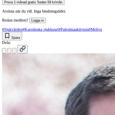
Prova 1 månad gratis
Sedan 59 kr/mån
Avsluta när du vill. Inga bindningstider.
Redan medlem?
Logga in
#Sjukvården
#Karolinska sjukhuset
#Palestinaaktivism
#Meliva
Spara
Dela: