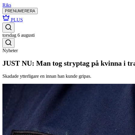
Riks
PRENUMERERA
PLUS
torsdag 6 augusti
Nyheter
JUST NU: Man tog stryptag på kvinna i t
Skadade ytterligare en innan han kunde gripas.