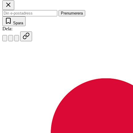
Prenumerera
Spara
Dela: