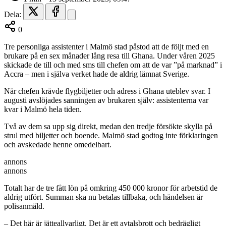
Dela:
0
Tre personliga assistenter i Malmö stad påstod att de följt med en
brukare på en sex månader lång resa till Ghana. Under våren 2025
skickade de till och med sms till chefen om att de var ”på marknad” i
Accra – men i själva verket hade de aldrig lämnat Sverige.
När chefen krävde flygbiljetter och adress i Ghana uteblev svar. I
augusti avslöjades sanningen av brukaren själv: assistenterna var
kvar i Malmö hela tiden.
Två av dem sa upp sig direkt, medan den tredje försökte skylla på
strul med biljetter och boende. Malmö stad godtog inte förklaringen
och avskedade henne omedelbart.
annons
annons
Totalt har de tre fått lön på omkring 450 000 kronor för arbetstid de
aldrig utfört. Summan ska nu betalas tillbaka, och händelsen är
polisanmäld.
– Det här är jätteallvarligt. Det är ett avtalsbrott och bedrägligt