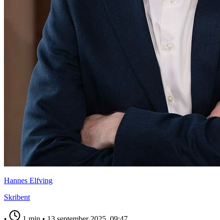
Hannes Elfving
Skribent
•
1 min
•
13 september 2025, 09:47