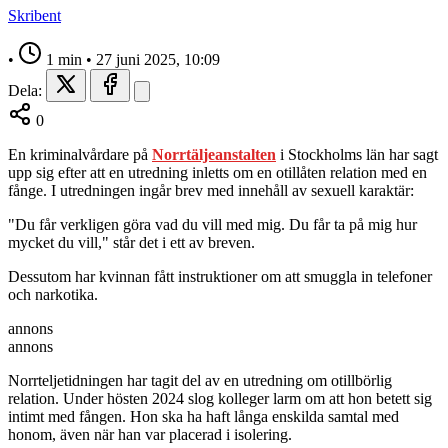
Skribent
•
1 min
•
27 juni 2025, 10:09
Dela:
0
En kriminalvårdare på
Norrtäljeanstalten
i Stockholms län har sagt
upp sig efter att en utredning inletts om en otillåten relation med en
fånge. I utredningen ingår brev med innehåll av sexuell karaktär:
"Du får verkligen göra vad du vill med mig. Du får ta på mig hur
mycket du vill," står det i ett av breven.
Dessutom har kvinnan fått instruktioner om att smuggla in telefoner
och narkotika.
annons
annons
Norrteljetidningen har tagit del av en utredning om otillbörlig
relation. Under hösten 2024 slog kolleger larm om att hon betett sig
intimt med fången. Hon ska ha haft långa enskilda samtal med
honom, även när han var placerad i isolering.