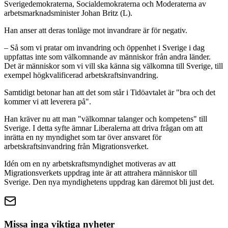
Sverigedemokraterna, Socialdemokraterna och Moderaterna av
arbetsmarknadsminister Johan Britz (L).
Han anser att deras tonläge mot invandrare är för negativ.
– Så som vi pratar om invandring och öppenhet i Sverige i dag
uppfattas inte som välkomnande av människor från andra länder.
Det är människor som vi vill ska känna sig välkomna till Sverige, till
exempel högkvalificerad arbetskraftsinvandring.
Samtidigt betonar han att det som står i Tidöavtalet är "bra och det
kommer vi att leverera på".
Han kräver nu att man "välkomnar talanger och kompetens" till
Sverige. I detta syfte ämnar Liberalerna att driva frågan om att
inrätta en ny myndighet som tar över ansvaret för
arbetskraftsinvandring från Migrationsverket.
Idén om en ny arbetskraftsmyndighet motiveras av att
Migrationsverkets uppdrag inte är att attrahera människor till
Sverige. Den nya myndighetens uppdrag kan däremot bli just det.
Missa inga viktiga nyheter