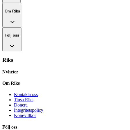
Om Riks
Följ oss
Riks
Nyheter
Om Riks
Kontakta oss
Tipsa Riks
Donera
Integritetspolicy
Köpevillkor
Följ oss