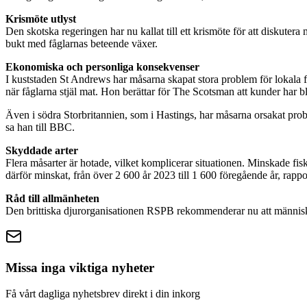
Krismöte utlyst
Den skotska regeringen har nu kallat till ett krismöte för att diskutera
bukt med fåglarnas beteende växer.
Ekonomiska och personliga konsekvenser
I kuststaden St Andrews har måsarna skapat stora problem för lokala f
när fåglarna stjäl mat. Hon berättar för The Scotsman att kunder har bl
Även i södra Storbritannien, som i Hastings, har måsarna orsakat prob
sa han till BBC.
Skyddade arter
Flera måsarter är hotade, vilket komplicerar situationen. Minskade fisk
därför minskat, från över 2 600 år 2023 till 1 600 föregående år, rapp
Råd till allmänheten
Den brittiska djurorganisationen RSPB rekommenderar nu att människor
Missa inga viktiga nyheter
Få vårt dagliga nyhetsbrev direkt i din inkorg