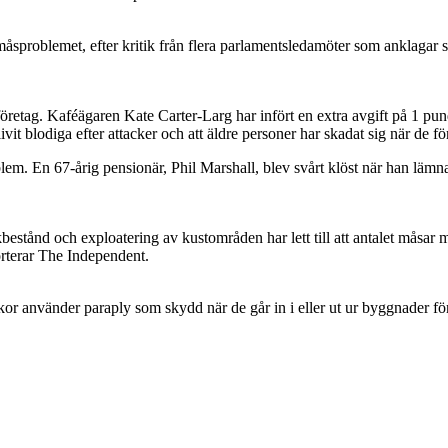
 måsproblemet, efter kritik från flera parlamentsledamöter som anklagar sty
öretag. Kaféägaren Kate Carter-Larg har infört en extra avgift på 1 pun
ivit blodiga efter attacker och att äldre personer har skadat sig när de 
lem. En 67-årig pensionär, Phil Marshall, blev svårt klöst när han lämna
bestånd och exploatering av kustområden har lett till att antalet måsar mi
orterar The Independent.
 använder paraply som skydd när de går in i eller ut ur byggnader för