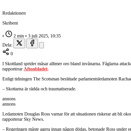
Redaktionen
Skribent
•
2 min
•
3 juli 2025, 10:35
Dela:
0
I Skottland sprider måsar alltmer oro bland invånarna. Fåglarna attacker
rapporterar
Aftonbladet
.
Enligt tidningen The Scotsman berättade parlamentsledamoten Rachael
– Skottarna är rädda och traumatiserade.
annons
annons
Ledamoten Douglas Ross varnar för att situationen riskerar att bli okon
rapporterar Sky News.
– Regeringen måste agera innan någon dödas, betonade Ross under en 