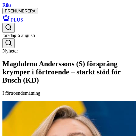
Riks
PRENUMERERA
PLUS
torsdag 6 augusti
Nyheter
Magdalena Anderssons (S) försprång
krymper i förtroende – starkt stöd för
Busch (KD)
I förtroendemätning.