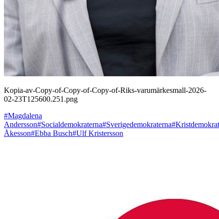
Kopia-av-Copy-of-Copy-of-Copy-of-Riks-varumärkesmall-2026-
02-23T125600.251.png
#Magdalena
Andersson
#Socialdemokraterna
#Sverigedemokraterna
#Kristdemokra
Åkesson
#Ebba Busch
#Ulf Kristersson