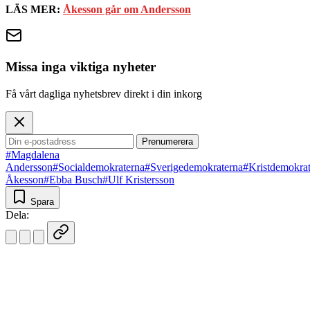
LÄS MER:
Åkesson går om Andersson
Missa inga viktiga nyheter
Få vårt dagliga nyhetsbrev direkt i din inkorg
Prenumerera
#Magdalena
Andersson
#Socialdemokraterna
#Sverigedemokraterna
#Kristdemokra
Åkesson
#Ebba Busch
#Ulf Kristersson
Spara
Dela: