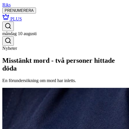
Riks
PRENUMERERA
PLUS
måndag 10 augusti
Nyheter
Misstänkt mord - två personer hittade
döda
En förundersökning om mord har inletts.