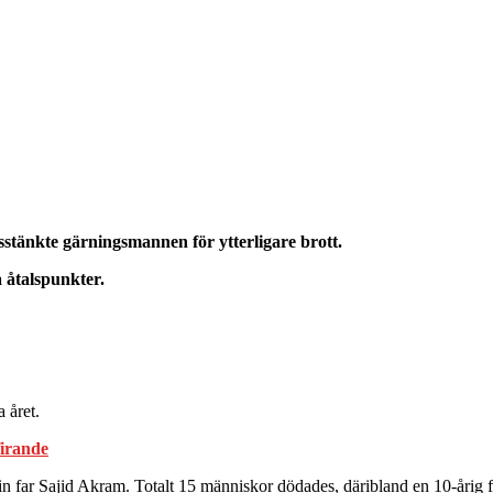
stänkte gärningsmannen för ytterligare brott.
 åtalspunkter.
 året.
firande
r Sajid Akram. Totalt 15 människor dödades, däribland en 10‑årig flic