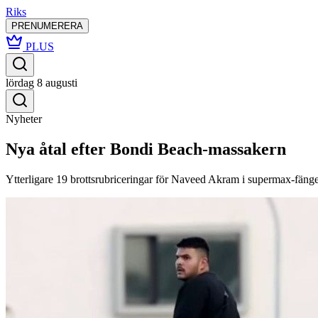
Riks
PRENUMERERA
PLUS
lördag 8 augusti
Nyheter
Nya åtal efter Bondi Beach-massakern
Ytterligare 19 brottsrubriceringar för Naveed Akram i supermax‑fänge