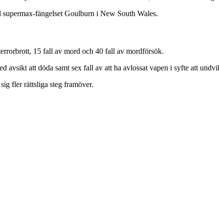
till supermax-fängelset Goulburn i New South Wales.
errorbrott, 15 fall av mord och 40 fall av mordförsök.
d avsikt att döda samt sex fall av att ha avlossat vapen i syfte att undv
g fler rättsliga steg framöver.