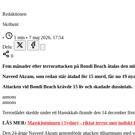
Redaktionen
Skribent
•
1 min
•
7 maj 2026, 17:54
Dela:
0
Fem månader efter terrorattacken på Bondi Beach åtalas den mis
Naveed Akram, som redan står åtalad för 15 mord, får nu 19 nya
Attacken vid Bondi Beach krävde 15 liv och skadade dussintals.
annons
annons
Terrordådet skedde under ett Hanukkah-firande den 14 december förra
LÄS MER:
Masskjutningen i Sydney - riktat terror mot judiskt 
Den 24‑årige Naveed Akram genomförde attacken tillsammans med sin fa