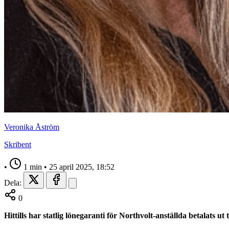
Veronika Åström
Skribent
•
1 min
•
25 april 2025, 18:52
Dela:
0
Hittills har statlig lönegaranti för Northvolt-anställda betalats ut