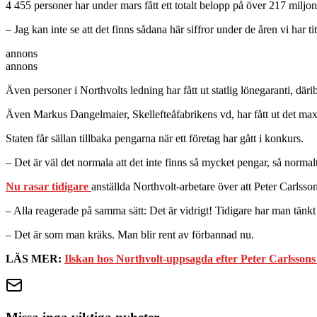
4 455 personer har under mars fått ett totalt belopp på över 217 miljo
– Jag kan inte se att det finns sådana här siffror under de åren vi har 
annons
annons
Även personer i Northvolts ledning har fått ut statlig lönegaranti, dä
Även Markus Dangelmaier, Skellefteåfabrikens vd, har fått ut det ma
Staten får sällan tillbaka pengarna när ett företag har gått i konkurs.
– Det är väl det normala att det inte finns så mycket pengar, så normalt
Nu rasar tidigare
anställda Northvolt-arbetare över att Peter Carlsson 
– Alla reagerade på samma sätt: Det är vidrigt! Tidigare har man tänkt a
– Det är som man kräks. Man blir rent av förbannad nu.
LÄS MER:
Ilskan hos Northvolt-uppsagda efter Peter Carlssons