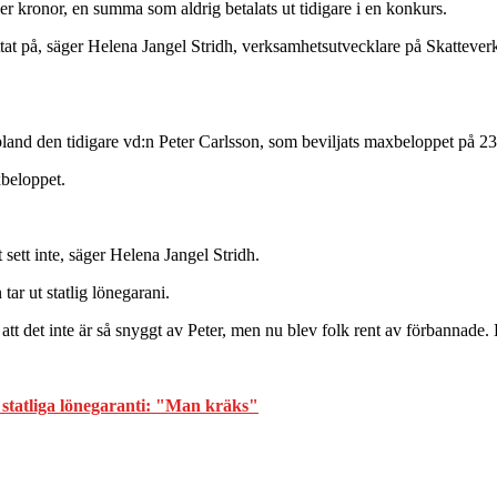
ner kronor, en summa som aldrig betalats ut tidigare i en konkurs.
tittat på, säger Helena Jangel Stridh, verksamhetsutvecklare på Skatteverke
ribland den tidigare vd:n Peter Carlsson, som beviljats maxbeloppet på 2
xbeloppet.
 sett inte, säger Helena Jangel Stridh.
tar ut statlig lönegarani.
tt det inte är så snyggt av Peter, men nu blev folk rent av förbannade. D
 statliga lönegaranti: "Man kräks"