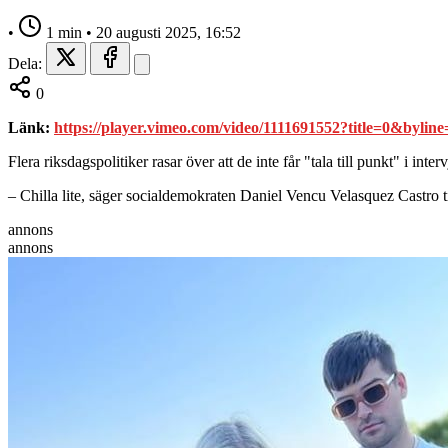
•
1 min
•
20 augusti 2025, 16:52
Dela:
0
Länk:
https://player.vimeo.com/video/1111691552?title=0&by
Flera riksdagspolitiker rasar över att de inte får "tala till punkt" i inte
– Chilla lite, säger socialdemokraten Daniel Vencu Velasquez Castro t
annons
annons