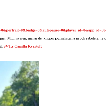
line=0&portrait=0&badge=0&autopause=0&player_id=0&app_id=58
rvjuer. Mitt i svaren, menar de, klipper journalisterna in och saboterar ret
ill
SVT:s Camilla Kvartoft