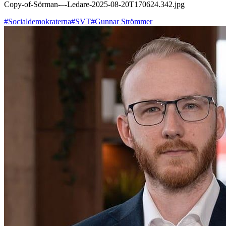
Copy-of-Sörman-–-Ledare-2025-08-20T170624.342.jpg
#Socialdemokraterna
#SVT
#Gunnar Strömmer