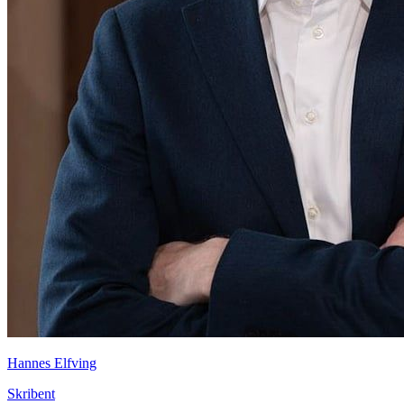
Hannes Elfving
Skribent