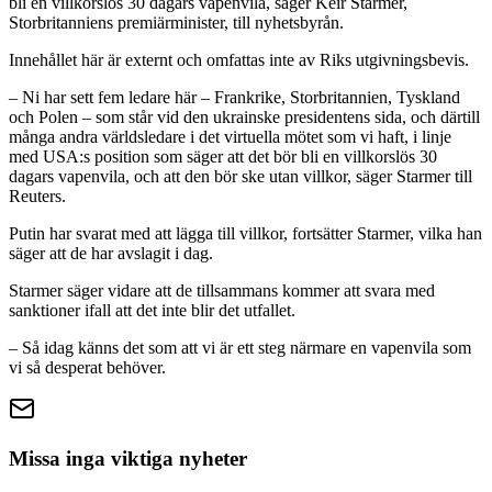
bli en villkorslös 30 dagars vapenvila, säger Keir Starmer,
Storbritanniens premiärminister, till nyhetsbyrån.
Innehållet här är externt och omfattas inte av Riks utgivningsbevis.
– Ni har sett fem ledare här – Frankrike, Storbritannien, Tyskland
och Polen – som står vid den ukrainske presidentens sida, och därtill
många andra världsledare i det virtuella mötet som vi haft, i linje
med USA:s position som säger att det bör bli en villkorslös 30
dagars vapenvila, och att den bör ske utan villkor, säger Starmer till
Reuters.
Putin har svarat med att lägga till villkor, fortsätter Starmer, vilka han
säger att de har avslagit i dag.
Starmer säger vidare att de tillsammans kommer att svara med
sanktioner ifall att det inte blir det utfallet.
– Så idag känns det som att vi är ett steg närmare en vapenvila som
vi så desperat behöver.
Missa inga viktiga nyheter