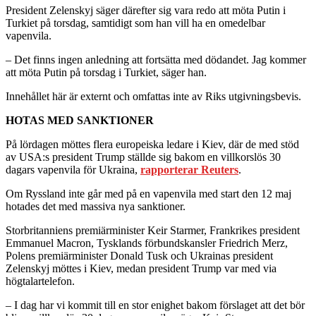
President Zelenskyj säger därefter sig vara redo att möta Putin i
Turkiet på torsdag, samtidigt som han vill ha en omedelbar
vapenvila.
– Det finns ingen anledning att fortsätta med dödandet. Jag kommer
att möta Putin på torsdag i Turkiet, säger han.
Innehållet här är externt och omfattas inte av Riks utgivningsbevis.
HOTAS MED SANKTIONER
På lördagen möttes flera europeiska ledare i Kiev, där de med stöd
av USA:s president Trump ställde sig bakom en villkorslös 30
dagars vapenvila för Ukraina,
rapporterar Reuters
.
Om Ryssland inte går med på en vapenvila med start den 12 maj
hotades det med massiva nya sanktioner.
Storbritanniens premiärminister Keir Starmer, Frankrikes president
Emmanuel Macron, Tysklands förbundskansler Friedrich Merz,
Polens premiärminister Donald Tusk och Ukrainas president
Zelenskyj möttes i Kiev, medan president Trump var med via
högtalartelefon.
– I dag har vi kommit till en stor enighet bakom förslaget att det bör