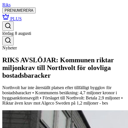
Riks
PRENUMERERA
PLUS
lördag 8 augusti
Nyheter
RIKS AVSLÖJAR: Kommunen riktar
miljonkrav till Northvolt för olovliga
bostadsbaracker
Northvolt har inte återställt platsen efter tillfälligt bygglov för
bostadsbaracker • Kommunens beräkning: 4,7 miljoner kronor i
byggsanktionsavgift • Förslaget till Northvolt: Betala 2,9 miljoner •
Riktar även krav mot Algeco Sweden på 1,2 miljoner - bes