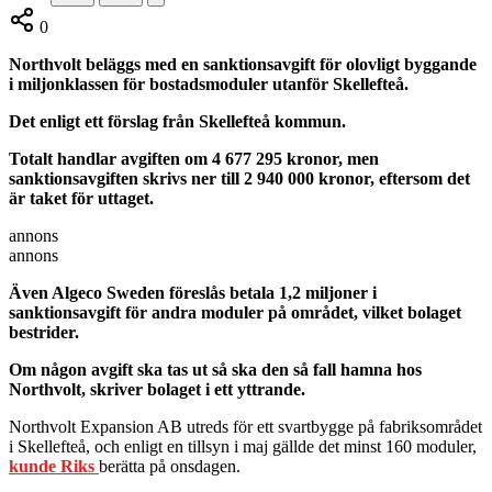
0
Northvolt beläggs med en sanktionsavgift för olovligt byggande
i miljonklassen för bostadsmoduler utanför Skellefteå.
Det enligt ett förslag från Skellefteå kommun.
Totalt handlar avgiften om 4 677 295 kronor, men
sanktionsavgiften skrivs ner till 2 940 000 kronor, eftersom det
är taket för uttaget.
annons
annons
Även Algeco Sweden föreslås betala 1,2 miljoner i
sanktionsavgift för andra moduler på området, vilket bolaget
bestrider.
Om någon avgift ska tas ut så ska den så fall hamna hos
Northvolt, skriver bolaget i ett yttrande.
Northvolt Expansion AB utreds för ett svartbygge på fabriksområdet
i Skellefteå, och enligt en tillsyn i maj gällde det minst 160 moduler,
kunde Riks
berätta på onsdagen.