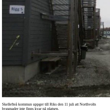
Skellefteå kommun uppger till Riks den 11 juli att Northvolts
byggnader inte finns kvar på platsen.