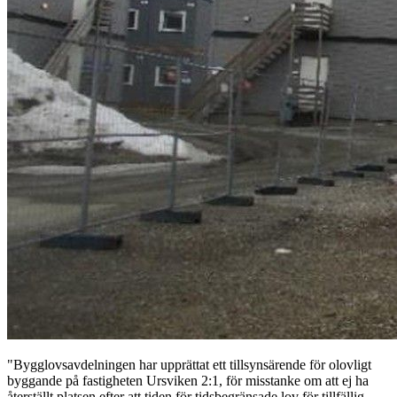
"Bygglovsavdelningen har upprättat ett tillsynsärende för olovligt
byggande på fastigheten Ursviken 2:1, för misstanke om att ej ha
återställt platsen efter att tiden för tidsbegränsade lov för tillfällig