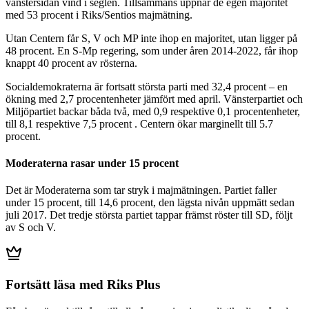
vänstersidan vind i seglen. Tillsammans uppnår de egen majoritet
med 53 procent i Riks/Sentios majmätning.
Utan Centern får S, V och MP inte ihop en majoritet, utan ligger på
48 procent. En S-Mp regering, som under åren 2014-2022, får ihop
knappt 40 procent av rösterna.
Socialdemokraterna är fortsatt största parti med 32,4 procent – en
ökning med 2,7 procentenheter jämfört med april. Vänsterpartiet och
Miljöpartiet backar båda två, med 0,9 respektive 0,1 procentenheter,
till 8,1 respektive 7,5 procent . Centern ökar marginellt till 5.7
procent.
Moderaterna rasar under 15 procent
Det är Moderaterna som tar stryk i majmätningen. Partiet faller
under 15 procent, till 14,6 procent, den lägsta nivån uppmätt sedan
juli 2017. Det tredje största partiet tappar främst röster till SD, följt
av S och V.
Fortsätt läsa med Riks Plus