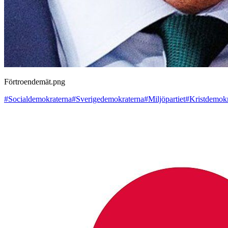
Förtroendemät.png
#Socialdemokraterna
#Sverigedemokraterna
#Miljöpartiet
#Kristdemokr