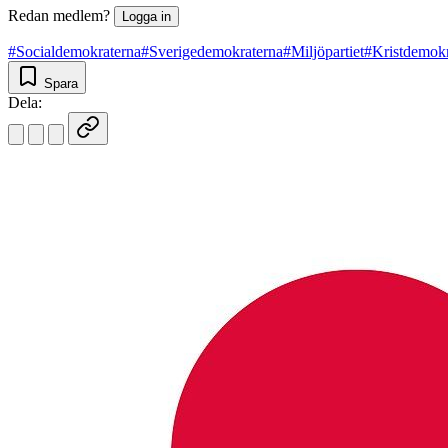
Redan medlem?
Logga in
#Socialdemokraterna
#Sverigedemokraterna
#Miljöpartiet
#Kristdemokr
Spara
Dela: