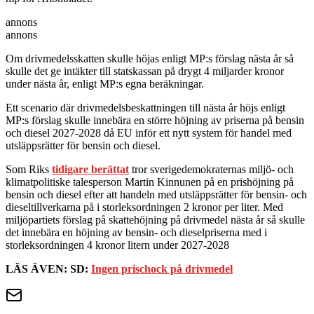
annons
annons
Om drivmedelsskatten skulle höjas enligt MP:s förslag nästa år så
skulle det ge intäkter till statskassan på drygt 4 miljarder kronor
under nästa år, enligt MP:s egna beräkningar.
Ett scenario där drivmedelsbeskattningen till nästa år höjs enligt
MP:s förslag skulle innebära en större höjning av priserna på bensin
och diesel 2027-2028 då EU inför ett nytt system för handel med
utsläppsrätter för bensin och diesel.
Som Riks
tidigare berättat
tror sverigedemokraternas miljö- och
klimatpolitiske talesperson Martin Kinnunen på en prishöjning på
bensin och diesel efter att handeln med utsläppsrätter för bensin- och
dieseltillverkarna på i storleksordningen 2 kronor per liter. Med
miljöpartiets förslag på skattehöjning på drivmedel nästa år så skulle
det innebära en höjning av bensin- och dieselpriserna med i
storleksordningen 4 kronor litern under 2027-2028
LÄS ÄVEN: SD:
Ingen prischock på drivmedel