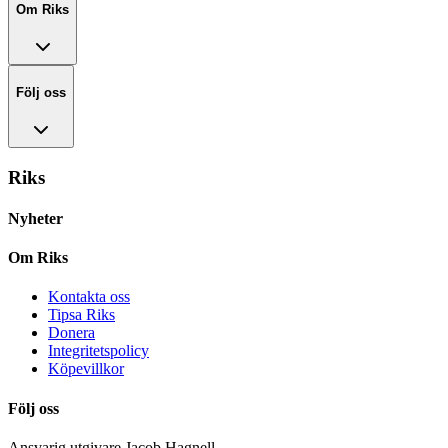
Om Riks
Följ oss
Riks
Nyheter
Om Riks
Kontakta oss
Tipsa Riks
Donera
Integritetspolicy
Köpevillkor
Följ oss
Ansvarig utgivare Jacob Hagnell