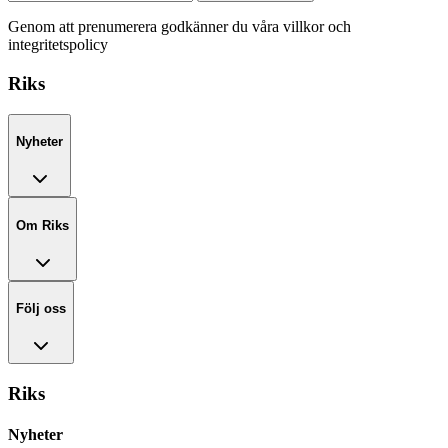
Genom att prenumerera godkänner du våra villkor och
integritetspolicy
Riks
Nyheter
Om Riks
Följ oss
Riks
Nyheter