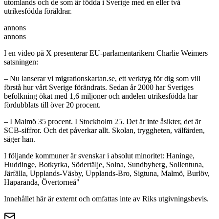
utomlands och de som är födda i Sverige med en eller två
utrikesfödda föräldrar.
annons
annons
I en video på X presenterar EU-parlamentarikern Charlie Weimers
satsningen:
– Nu lanserar vi migrationskartan.se, ett verktyg för dig som vill
förstå hur vårt Sverige förändrats. Sedan år 2000 har Sveriges
befolkning ökat med 1,6 miljoner och andelen utrikesfödda har
fördubblats till över 20 procent.
– I Malmö 35 procent. I Stockholm 25. Det är inte åsikter, det är
SCB-siffror. Och det påverkar allt. Skolan, tryggheten, välfärden,
säger han.
I följande kommuner är svenskar i absolut minoritet: Haninge,
Huddinge, Botkyrka, Södertälje, Solna, Sundbyberg, Sollentuna,
Järfälla, Upplands-Väsby, Upplands-Bro, Sigtuna, Malmö, Burlöv,
Haparanda, Övertorneå"
Innehållet här är externt och omfattas inte av Riks utgivningsbevis.