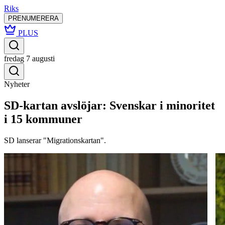
Riks
PRENUMERERA
PLUS
fredag 7 augusti
Nyheter
SD-kartan avslöjar: Svenskar i minoritet
i 15 kommuner
SD lanserar "Migrationskartan".