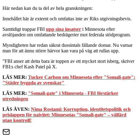
Här nedan kan du ta del av hela granskningen:
Innehållet här är externt och omfattas inte av Riks utgivningsbevis.
Samtidigt trappar FBI
upp sina insatser
i Minnesota efter
avslöjanden om omfattande bedrägerier mot federala stödprogram.
Myndigheten har redan säkrat dussintals fällande domar. Nu varnar
man för att ännu större härvor kan vara på väg att rullas upp.
”FBI anser att detta bara är toppen av ett mycket stort isberg, skriver
FBI:s chef Kash Patel på X.
LÄS MER:
Tucker Carlson om Minnesota efter "Somali-gate":
"Städer byggda av svenskar"
LÄS MER:
"Somali-gate" i Minnesota - FBI förstärker
utredningen
LÄS ÄVEN:
Nima Rostami: Korruption, identitetspolitik och
prislappen för naivitet: Minnesotas "Somali-gate" – välfärd
utan kontroll!