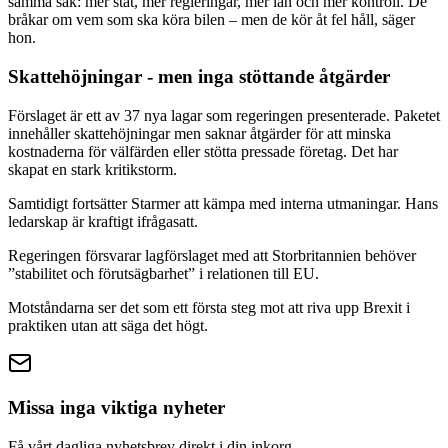
samma sak: mer stat, mer regleringar, mer lån och mer kontroll. De
bråkar om vem som ska köra bilen – men de kör åt fel håll, säger
hon.
Skattehöjningar - men inga stöttande åtgärder
Förslaget är ett av 37 nya lagar som regeringen presenterade. Paketet
innehåller skattehöjningar men saknar åtgärder för att minska
kostnaderna för välfärden eller stötta pressade företag. Det har
skapat en stark kritikstorm.
Samtidigt fortsätter Starmer att kämpa med interna utmaningar. Hans
ledarskap är kraftigt ifrågasatt.
Regeringen försvarar lagförslaget med att Storbritannien behöver
”stabilitet och förutsägbarhet” i relationen till EU.
Motståndarna ser det som ett första steg mot att riva upp Brexit i
praktiken utan att säga det högt.
Missa inga viktiga nyheter
Få vårt dagliga nyhetsbrev direkt i din inkorg