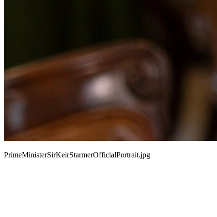
PrimeMinisterSirKeirStarmerOfficialPortrait.jpg