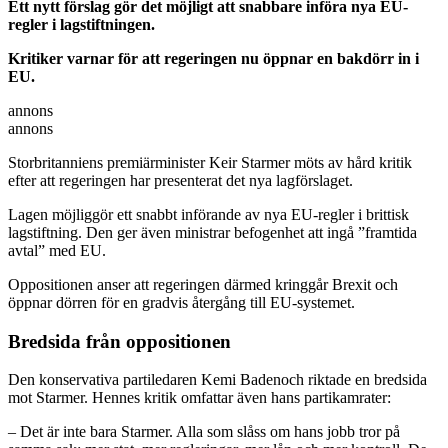
Ett nytt förslag gör det möjligt att snabbare införa nya EU-
regler i lagstiftningen.
Kritiker varnar för att regeringen nu öppnar en bakdörr in i
EU.
annons
annons
Storbritanniens premiärminister Keir Starmer möts av hård kritik
efter att regeringen har presenterat det nya lagförslaget.
Lagen möjliggör ett snabbt införande av nya EU‑regler i brittisk
lagstiftning. Den ger även ministrar befogenhet att ingå ”framtida
avtal” med EU.
Oppositionen anser att regeringen därmed kringgår Brexit och
öppnar dörren för en gradvis återgång till EU‑systemet.
Bredsida från oppositionen
Den konservativa partiledaren Kemi Badenoch riktade en bredsida
mot Starmer. Hennes kritik omfattar även hans partikamrater:
– Det är inte bara Starmer. Alla som slåss om hans jobb tror på