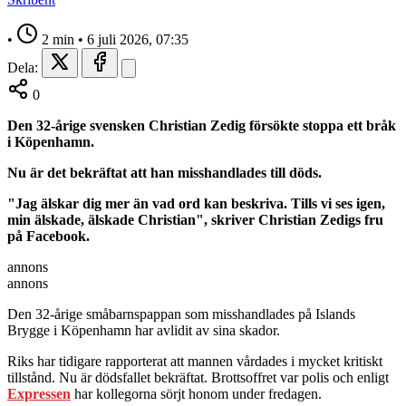
•
2 min
•
6 juli 2026, 07:35
Dela:
0
Den 32-årige svensken Christian Zedig försökte stoppa ett bråk
i Köpenhamn.
Nu är det bekräftat att han misshandlades till döds.
"Jag älskar dig mer än vad ord kan beskriva. Tills vi ses igen,
min älskade, älskade Christian", skriver Christian Zedigs fru
på Facebook.
annons
annons
Den 32-årige småbarnspappan som misshandlades på Islands
Brygge i Köpenhamn har avlidit av sina skador.
Riks har tidigare rapporterat att mannen vårdades i mycket kritiskt
tillstånd. Nu är dödsfallet bekräftat. Brottsoffret var polis och enligt
Expressen
har kollegorna sörjt honom under fredagen.