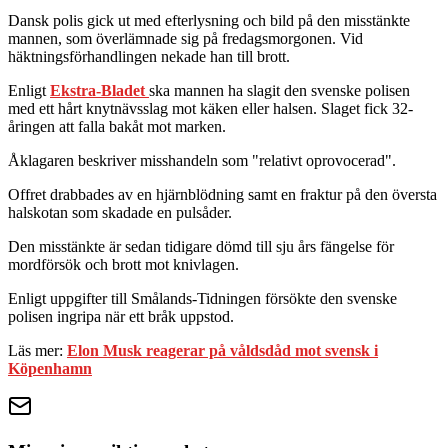
Dansk polis gick ut med efterlysning och bild på den misstänkte
mannen, som överlämnade sig på fredagsmorgonen. Vid
häktningsförhandlingen nekade han till brott.
Enligt
Ekstra-Bladet
ska mannen ha slagit den svenske polisen
med ett hårt knytnävsslag mot käken eller halsen. Slaget fick 32-
åringen att falla bakåt mot marken.
Åklagaren beskriver misshandeln som "relativt oprovocerad".
Offret drabbades av en hjärnblödning samt en fraktur på den översta
halskotan som skadade en pulsåder.
Den misstänkte är sedan tidigare dömd till sju års fängelse för
mordförsök och brott mot knivlagen.
Enligt uppgifter till Smålands-Tidningen försökte den svenske
polisen ingripa när ett bråk uppstod.
Läs mer:
Elon Musk reagerar på våldsdåd mot svensk i
Köpenhamn