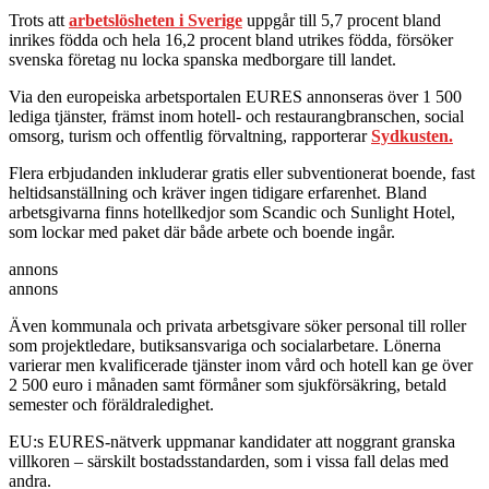
Trots att
arbetslösheten i Sverige
uppgår till 5,7 procent bland
inrikes födda och hela 16,2 procent bland utrikes födda, försöker
svenska företag nu locka spanska medborgare till landet.
Via den europeiska arbetsportalen EURES annonseras över 1 500
lediga tjänster, främst inom hotell- och restaurangbranschen, social
omsorg, turism och offentlig förvaltning, rapporterar
Sydkusten.
Flera erbjudanden inkluderar gratis eller subventionerat boende, fast
heltidsanställning och kräver ingen tidigare erfarenhet. Bland
arbetsgivarna finns hotellkedjor som Scandic och Sunlight Hotel,
som lockar med paket där både arbete och boende ingår.
annons
annons
Även kommunala och privata arbetsgivare söker personal till roller
som projektledare, butiksansvariga och socialarbetare. Lönerna
varierar men kvalificerade tjänster inom vård och hotell kan ge över
2 500 euro i månaden samt förmåner som sjukförsäkring, betald
semester och föräldraledighet.
EU:s EURES-nätverk uppmanar kandidater att noggrant granska
villkoren – särskilt bostadsstandarden, som i vissa fall delas med
andra.