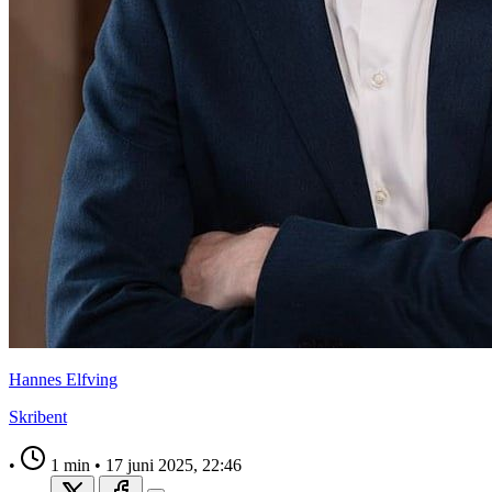
Hannes Elfving
Skribent
•
1 min
•
17 juni 2025, 22:46