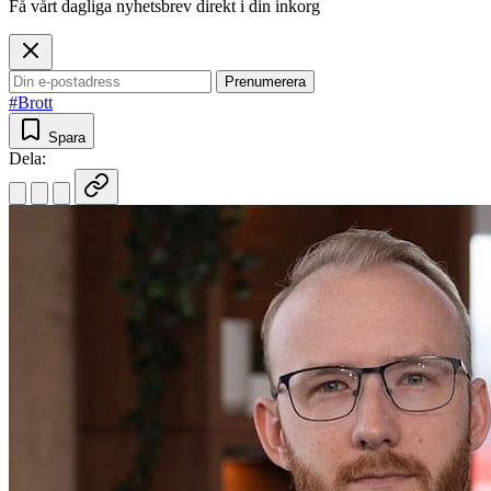
Få vårt dagliga nyhetsbrev direkt i din inkorg
Prenumerera
#Brott
Spara
Dela: